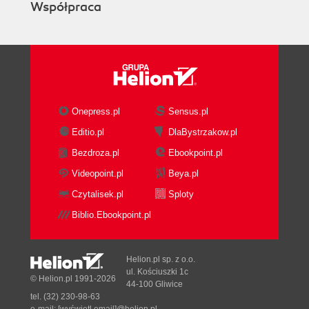
Współpraca
Onepress.pl
Sensus.pl
Editio.pl
DlaBystrzakow.pl
Bezdroza.pl
Ebookpoint.pl
Videopoint.pl
Beya.pl
Czytalisek.pl
Sploty
Biblio.Ebookpoint.pl
Helion.pl sp. z o.o.
ul. Kościuszki 1c
© Helion.pl 1991-2026
44-100 Gliwice
tel. (32) 230-98-63
e-mail:
[wyświetl email]@helion.pl