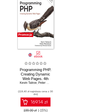
Promocja
ebook
Programming PHP.
Creating Dynamic
Web Pages. 4th
Kevin Tatroe
Edition
,
Peter MacIntyre
(119,40 zł najniższa cena z 30
dni)
169.14 zł
199.00 zł
(-15%)