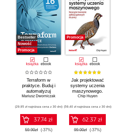
Bestseller
Promocja
Nowość
Promocja
książka
ebook
książka
ebook
Terraform w
Jak projektować
praktyce. Buduj i
systemy uczenia
automatyzuj
maszynowego.
Mariusz Dworniczak
infrastrukturę
Chip Huyen
Iteracyjne
chmurową oraz
tworzenie aplikacji
(29,95 zł najniższa cena z 30 dni)
zarządzaj nią z
(59,40 zł najniższa cena z 30 dni)
gotowych do pracy
wykorzystaniem
Dockera
37.74 zł
62.37 zł
59.90zł
(-37%)
99.00zł
(-37%)