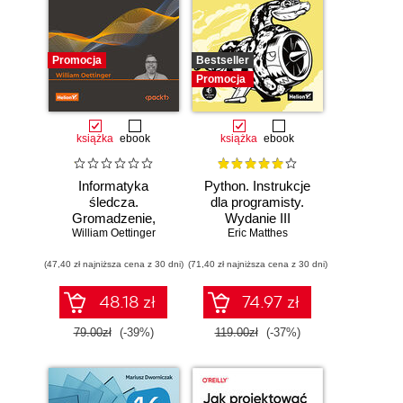
Promocja
Bestseller
Promocja
książka
ebook
książka
ebook
Informatyka
Python. Instrukcje
śledcza.
dla programisty.
Gromadzenie,
Wydanie III
William Oettinger
analiza i
Eric Matthes
zabezpieczanie
(47,40 zł najniższa cena z 30 dni)
dowodów
(71,40 zł najniższa cena z 30 dni)
elektronicznych dla
początkujących.
48.18 zł
74.97 zł
Wydanie II
79.00zł
(-39%)
119.00zł
(-37%)