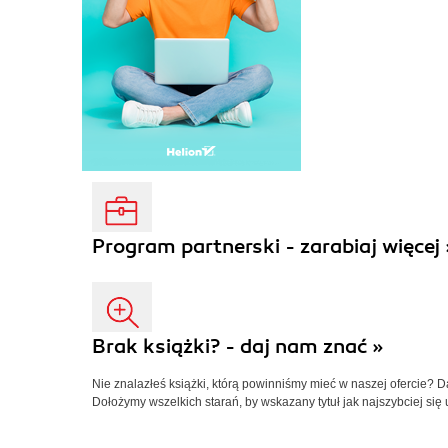
Program partnerski - zarabiaj więcej 
Brak książki? - daj nam znać »
Nie znalazłeś książki, którą powinniśmy mieć w naszej ofercie? 
Dołożymy wszelkich starań, by wskazany tytuł jak najszybciej się 