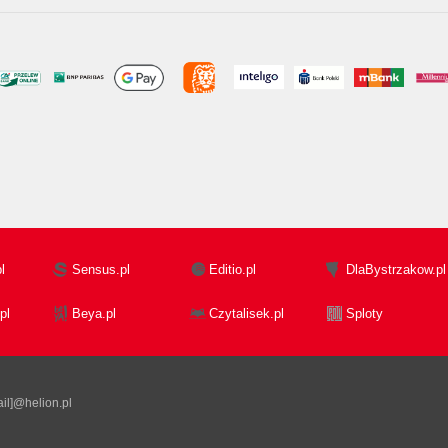
l
Sensus.pl
Editio.pl
DlaBystrzakow.pl
pl
Beya.pl
Czytalisek.pl
Sploty
il]@helion.pl