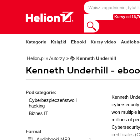
Kursy od 16,70
Kategorie
Książki
Ebooki
Kursy video
Audiobo
Helion.pl
» Autorzy
» 📚
Kenneth Underhill
Kenneth Underhill - eboo
Podkategorie:
Kenneth Underh
Cyberbezpieczeństwo i
cybersecurity 
hacking
won multiple i
Biznes IT
millions of p
Cybersecurity
Format
certificates 
Audiobooki MP3
1