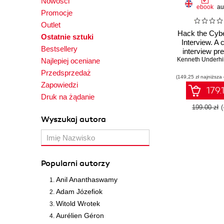
Nowości
ebook
au
Promocje
Outlet
Hack the Cybe
Ostatnie sztuki
Interview. A
Bestsellery
interview pr
Kenneth Underhil
guide for jum
Najlepiej oceniane
your cybers
Przedsprzedaż
(149,25 zł najniższa
caree
Zapowiedzi
179.
Druk na żądanie
199.00 zł
Wyszukaj autora
Popularni autorzy
Anil Ananthaswamy
Adam Józefiok
Witold Wrotek
Aurélien Géron