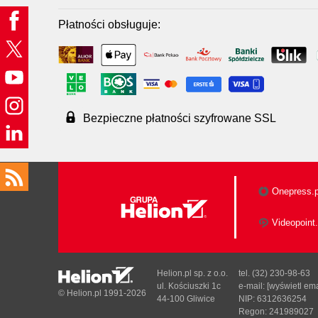
Płatności obsługuje:
Bezpieczne płatności szyfrowane SSL
Onepress.p
Videopoint.
Helion.pl sp. z o.o.
tel. (32) 230-98-63
ul. Kościuszki 1c
e-mail:
[wyświetl ema
© Helion.pl 1991-2026
44-100 Gliwice
NIP: 6312636254
Regon: 241989027