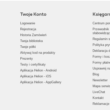
Twoje Konto
Księgar
Logowanie
Centrum po
Rejestracja
Przewodnik 
słabowidząc
Historia Zamówień
Regulamin s
Twoja biblioteka
Polityka pr
Twoje półki
Deklaracja 
Aktywuj kod na produkty
Formy i kos
Prezenty
Formy płatn
Testy i certyfikaty
Usprawnij 
Aplikacja Helion - Android
Blog
Aplikacja Helion - iOS
Newsletter
Aplikacja Helion - AppGallery
Mapa serwi
LiveChat
Kontakt
Reklamacje 