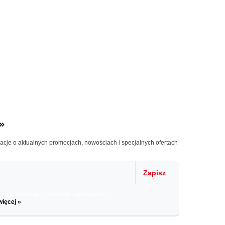
»
macje o aktualnych promocjach, nowościach i specjalnych ofertach
Zapisz
il informacje o zniżkach, promocjach
więcej »