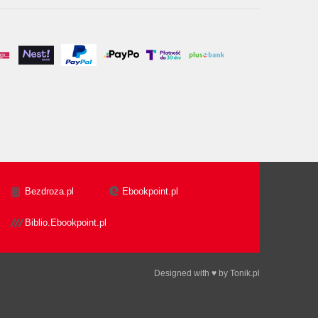
Bezdroza.pl
Ebookpoint.pl
Biblio.Ebookpoint.pl
Designed with ♥ by
Tonik.pl