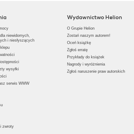
nia
Wydawnictwo Helion
mocy
O Grupie Helion
dla niewidomych,
Zostań naszym autorem!
ych i niesłyszących
Oceń książkę
klepu
Zgłoś erratę
ywatności
Przykłady do książek
dostępności
Nagrody i wyróżnienia
zty wysyłki
Zgłoś naruszenie praw autorskich
ości
nasz serwis WWW
su
i zwroty