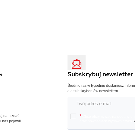
»
Subskrybuj newsletter 
Średnio raz w tygodniu dostaniesz infor
dla subskrybentów newslettera.
Daj nam znać.
*
Chcę otrzymywać na podany e-ma
u nas pojawił.
oraz nowościach wydawniczych.