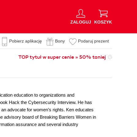
ZALOGUJ
KOSZYK
Pobierz aplikację
Bony
Podaruj prezent
TOP tytuł w super cenie » 50% taniej
ication education to organizations and
g book Hack the Cybersecurity Interview. He has
 is an advocate for women’s rights. Ken educates
the advisory board of Breaking Barriers Women in
rmation assurance and several industry