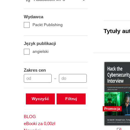
Wydawca
Packt Publishing
Tytuły au
Język publikacji
angielski
Zakres cen
–
Wyczyść
Promocja
BLOG
eBooki za 0,00zł