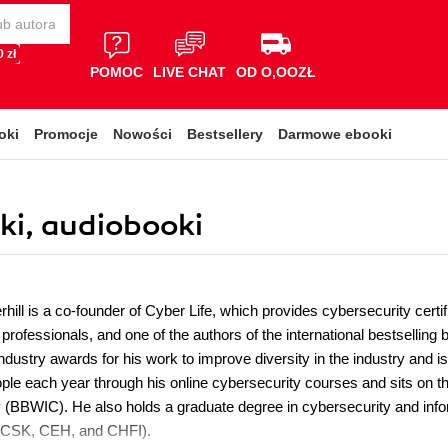
 zł
POMOC
LIVE CHAT
OD O,OOZŁ
oki
Promocje
Nowości
Bestsellery
Darmowe ebooki
ki, audiobooki
ill is a co-founder of Cyber Life, which provides cybersecurity certif
professionals, and one of the authors of the international bestsellin
ndustry awards for his work to improve diversity in the industry and
eople each year through his online cybersecurity courses and sits on 
 (BBWIC). He also holds a graduate degree in cybersecurity and info
(CCSK, CEH, and CHFI).