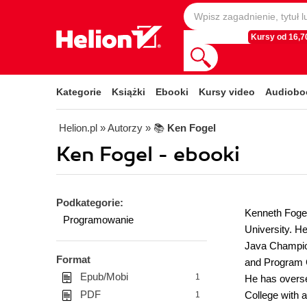
Kursy od 16,70
Kategorie
Książki
Ebooki
Kursy video
Audiobo
Helion.pl
» Autorzy
» 📚
Ken Fogel
Ken Fogel - ebooki
Podkategorie:
Kenneth Fogel
Programowanie
University. He
Java Champio
Format
and Program C
Epub/Mobi
1
He has overse
PDF
College with a
1