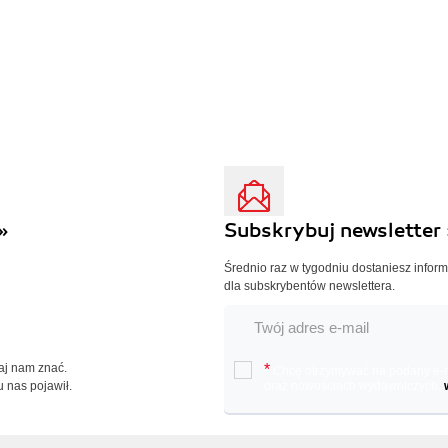
»
Subskrybuj newsletter 
Średnio raz w tygodniu dostaniesz infor
dla subskrybentów newslettera.
Daj nam znać.
*
Chcę otrzymywać na podany e-ma
u nas pojawił.
oraz nowościach wydawniczych.