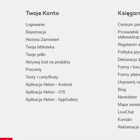
Twoje Konto
Księgar
Logowanie
Centrum po
Rejestracja
Przewodnik 
słabowidząc
Historia Zamówień
Regulamin s
Twoja biblioteka
Polityka pr
Twoje półki
Deklaracja 
Aktywuj kod na produkty
Formy i kos
Prezenty
Formy płatn
Testy i certyfikaty
Usprawnij 
Aplikacja Helion - Android
Blog
Aplikacja Helion - iOS
Newsletter
Aplikacja Helion - AppGallery
Mapa serwi
LiveChat
Kontakt
Reklamacje 