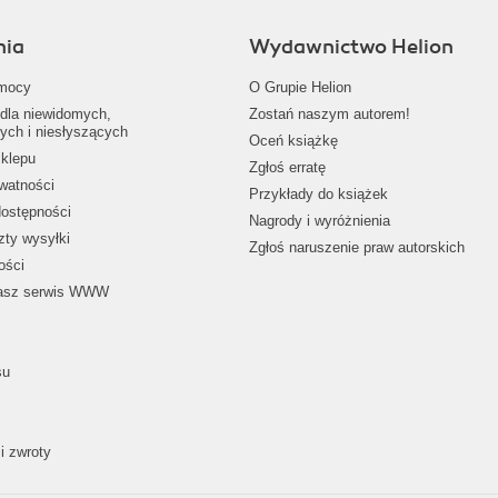
nia
Wydawnictwo Helion
mocy
O Grupie Helion
dla niewidomych,
Zostań naszym autorem!
ych i niesłyszących
Oceń książkę
klepu
Zgłoś erratę
ywatności
Przykłady do książek
dostępności
Nagrody i wyróżnienia
zty wysyłki
Zgłoś naruszenie praw autorskich
ości
nasz serwis WWW
su
i zwroty