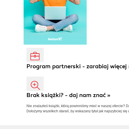
Program partnerski - zarabiaj więcej 
Brak książki? - daj nam znać »
Nie znalazłeś książki, którą powinniśmy mieć w naszej ofercie? 
Dołożymy wszelkich starań, by wskazany tytuł jak najszybciej się 