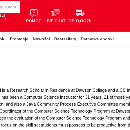
 zł
POMOC
LIVE CHAT
OD O,OOZŁ
oki
Promocje
Nowości
Bestsellery
Darmowe ebooki
 is a Research Scholar in Residence at Dawson College and a CS In
 has been a Computer Science instructor for 31 years, 21 of those yea
n, and also a Java Community Process Executive Committee membe
oordinator of the Computer Science Technology Program at Dawson C
en the evaluation of the Computer Science Technology Program and
 focus on the skill set students must possess to be productive from th