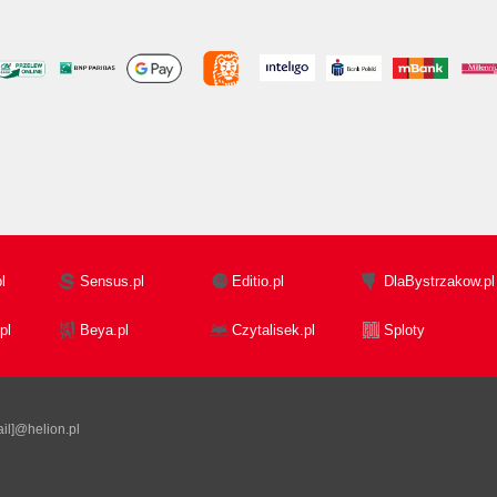
l
Sensus.pl
Editio.pl
DlaBystrzakow.pl
pl
Beya.pl
Czytalisek.pl
Sploty
il]@helion.pl