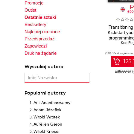
Promocje
Outlet
ebo
Ostatnie sztuki
Bestsellery
Transitioning
Najlepiej oceniane
Kickstart your
programming
Przedsprzedaż
by getting 
Ken Fog
Zapowiedzi
understandin
Druk na żądanie
(104,25 zł najniższa
125.
Wyszukaj autora
139.00 zł
Popularni autorzy
Anil Ananthaswamy
Adam Józefiok
Witold Wrotek
Aurélien Géron
Witold Krieser