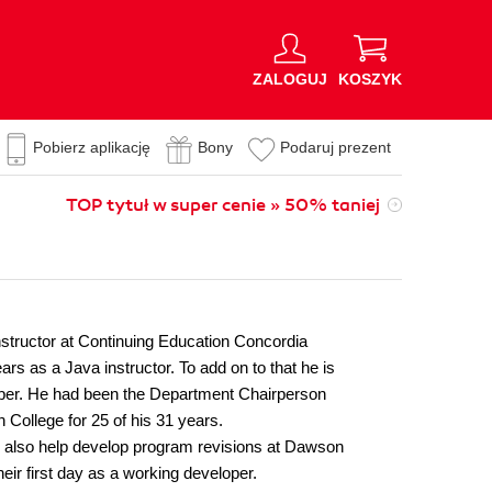
ZALOGUJ
KOSZYK
Pobierz aplikację
Bony
Podaruj prezent
TOP tytuł w super cenie » 50% taniej
structor at Continuing Education Concordia
rs as a Java instructor. To add on to that he is
r. He had been the Department Chairperson
ollege for 25 of his 31 years.
 also help develop program revisions at Dawson
eir first day as a working developer.