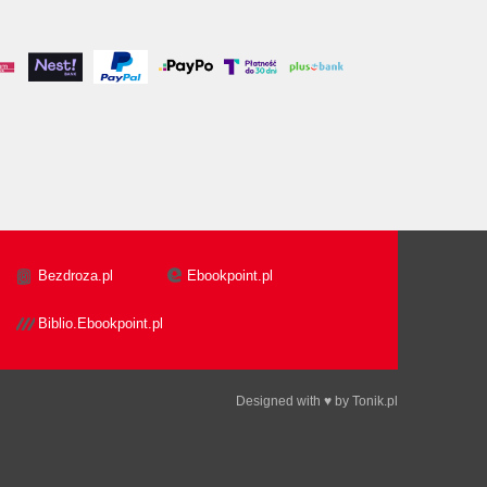
Bezdroza.pl
Ebookpoint.pl
Biblio.Ebookpoint.pl
Designed with ♥ by
Tonik.pl