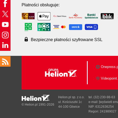
Płatności obsługuje:
Bezpieczne płatności szyfrowane SSL
Onepress.p
Videopoint.
Helion.pl sp. z o.o.
tel. (32) 230-98-63
ul. Kościuszki 1c
e-mail:
[wyświetl ema
© Helion.pl 1991-2026
44-100 Gliwice
NIP: 6312636254
Regon: 241989027