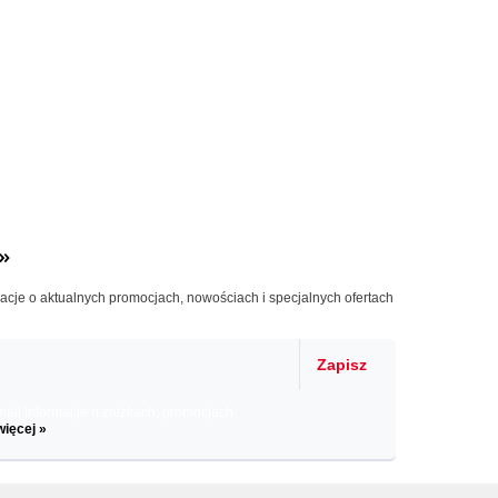
»
macje o aktualnych promocjach, nowościach i specjalnych ofertach
Zapisz
il informacje o zniżkach, promocjach
więcej »