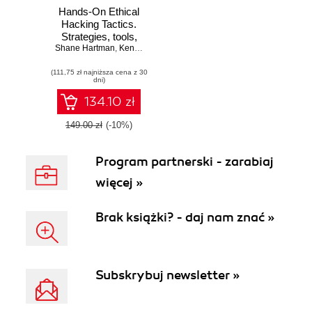
Hands-On Ethical
Hacking Tactics.
Strategies, tools,
Shane Hartman
and techniques for
,
Ken Dunham
effective cyber
(111,75 zł najniższa cena z 30
defense
dni)
134.10 zł
149.00 zł
(-10%)
Program partnerski - zarabiaj
więcej »
Brak książki? - daj nam znać »
Subskrybuj newsletter »