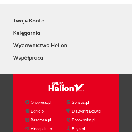
Twoje Konto
Księgarnia
Wydawnictwo Helion
Współpraca
Onepress.pl
Sensus.pl
Editio.pl
DlaBystrzakow.pl
Bezdroza.pl
Ebookpoint.pl
Videopoint.pl
Beya.pl