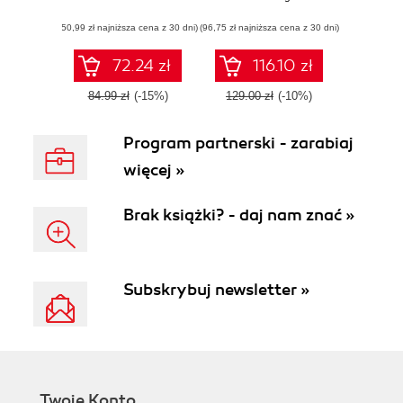
workloads
(50,99 zł najniższa cena z 30 dni)
(96,75 zł najniższa cena z 30 dni)
seamlessly using
Google's
TensorFlow
72.24 zł
116.10 zł
Enterprise
84.99 zł
(-15%)
129.00 zł
(-10%)
Program partnerski - zarabiaj
więcej »
Brak książki? - daj nam znać »
Subskrybuj newsletter »
Twoje Konto