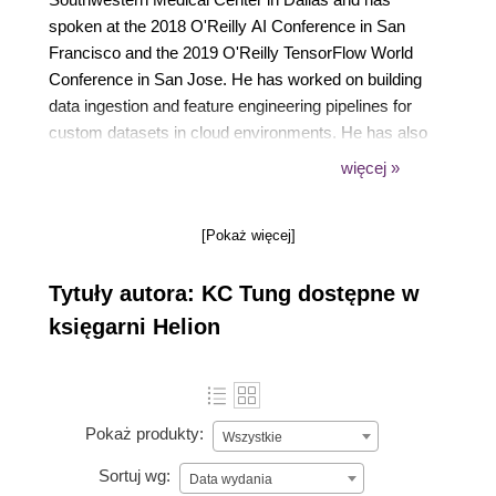
spoken at the 2018 O'Reilly AI Conference in San
Francisco and the 2019 O'Reilly TensorFlow World
Conference in San Jose. He has worked on building
data ingestion and feature engineering pipelines for
custom datasets in cloud environments. He has also
delivered machine learning models for scalable
więcej »
deployment. He is a Microsoft certified AI engineer
and data engineer.
[Pokaż więcej]
Tytuły autora: KC Tung dostępne w
księgarni Helion
Pokaż produkty:
Wszystkie
Sortuj wg:
Data wydania