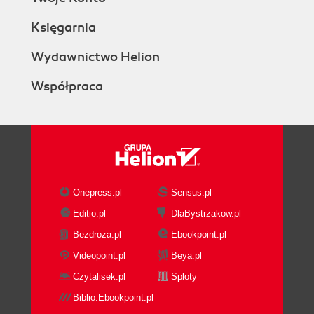
Księgarnia
Wydawnictwo Helion
Współpraca
Onepress.pl
Sensus.pl
Editio.pl
DlaBystrzakow.pl
Bezdroza.pl
Ebookpoint.pl
Videopoint.pl
Beya.pl
Czytalisek.pl
Sploty
Biblio.Ebookpoint.pl