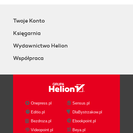
Twoje Konto
Księgarnia
Wydawnictwo Helion
Współpraca
Onepress.pl
Sensus.pl
Editio.pl
DlaBystrzakow.pl
Bezdroza.pl
Ebookpoint.pl
Videopoint.pl
Beya.pl