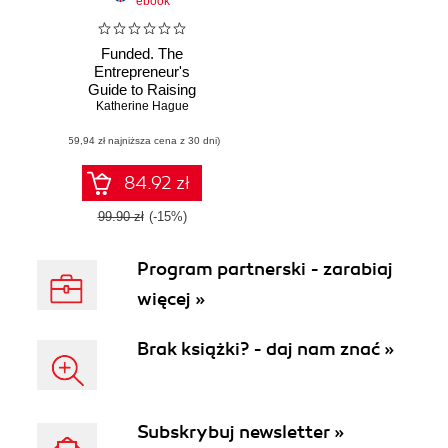
ebook
Funded. The
Entrepreneur's
Guide to Raising
Your First Round
Katherine Hague
(59,94 zł najniższa cena z 30 dni)
84.92 zł
99.90 zł
(-15%)
Program partnerski - zarabiaj
więcej »
Brak książki? - daj nam znać »
Subskrybuj newsletter »