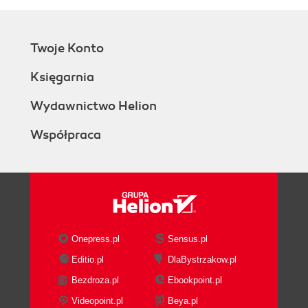
Twoje Konto
Księgarnia
Wydawnictwo Helion
Współpraca
Onepress.pl
Sensus.pl
Editio.pl
DlaBystrzakow.pl
Bezdroza.pl
Ebookpoint.pl
Videopoint.pl
Beya.pl