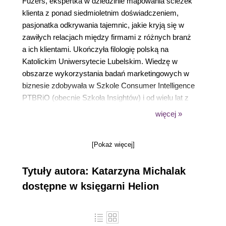
Fuzers, ekspertka w dziedzinie mapowania ścieżek
klienta z ponad siedmioletnim doświadczeniem,
pasjonatka odkrywania tajemnic, jakie kryją się w
zawiłych relacjach między firmami z różnych branż
a ich klientami. Ukończyła filologię polską na
Katolickim Uniwersytecie Lubelskim. Wiedzę w
obszarze wykorzystania badań marketingowych w
biznesie zdobywała w Szkole Consumer Intelligence
PTBRiO (obecnie Szkoła Insightów) i od wielu lat z
sukcesem stosuje ją w praktyce. Posiadaczka
więcej »
Professional Diploma in CX, dyplomu The CX
Academy, który przypieczętował jej kwalifikacje
[Pokaż więcej]
eksperckie. Przez lata współpracowała między
innymi z IKEA, mBank, PKO BP, InviMed, Pracuj.pl,
Tytuły autora: Katarzyna Michalak
Nocowanie.pl, Credit Agricole, Ministerstwem
Przedsiębiorczości i Technologii, PZU, Fortum, Euro
dostępne w księgarni Helion
Bank, Santander Consumer Bank, OLX, Gaspol,
Otomoto. Wśród kolegów i koleżanek z branży jest
znana z tego, że wie jak efektywnie kreować nowe