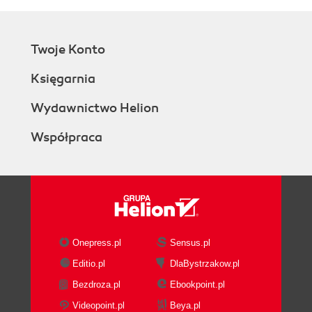
Twoje Konto
Księgarnia
Wydawnictwo Helion
Współpraca
Onepress.pl
Sensus.pl
Editio.pl
DlaBystrzakow.pl
Bezdroza.pl
Ebookpoint.pl
Videopoint.pl
Beya.pl