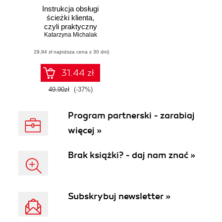
Instrukcja obsługi
ścieżki klienta,
czyli praktyczny
Katarzyna Michalak
przewodnik po
Customer Journey
(29,94 zł najniższa cena z 30 dni)
Maps
31.44 zł
49.90zł
(-37%)
Program partnerski - zarabiaj
więcej »
Brak książki? - daj nam znać »
Subskrybuj newsletter »