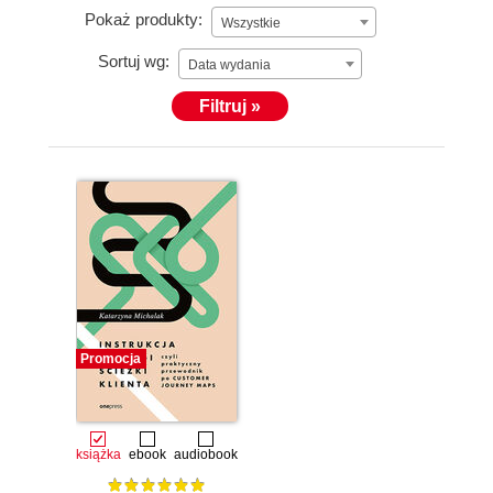
szanse biznesowe poprzez budowanie trwałych i
Pokaż produkty:
Wszystkie
satysfakcjonujących relacji z klientami.
Sortuj wg:
Data wydania
Filtruj »
Promocja
książka
ebook
audiobook