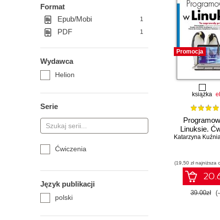
Format
Epub/Mobi
1
PDF
1
Promocja
Wydawca
Helion
książka
e
Serie
Programow
Linuksie. Ć
Katarzyna Kuźnia
Ćwiczenia
(19,50 zł najniższa 
20.6
Język publikacji
39.00zł
(
polski