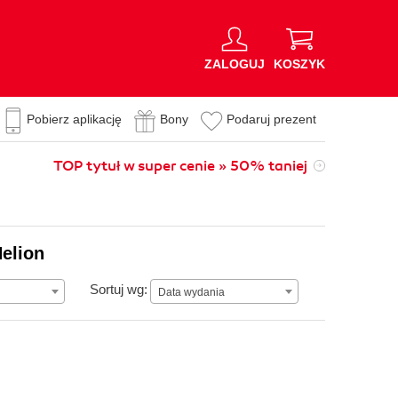
ZALOGUJ
KOSZYK
Pobierz aplikację
Bony
Podaruj prezent
TOP tytuł w super cenie » 50% taniej
Helion
Data wydania
Sortuj wg:
Data wydania