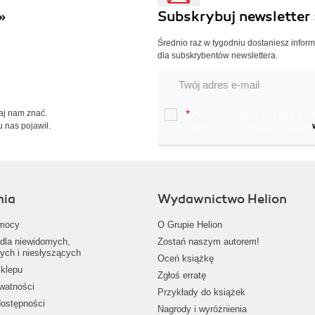
»
Subskrybuj newsletter 
Średnio raz w tygodniu dostaniesz infor
dla subskrybentów newslettera.
Daj nam znać.
*
Chcę otrzymywać na podany e-ma
u nas pojawił.
oraz nowościach wydawniczych.
nia
Wydawnictwo Helion
mocy
O Grupie Helion
dla niewidomych,
Zostań naszym autorem!
ych i niesłyszących
Oceń książkę
klepu
Zgłoś erratę
ywatności
Przykłady do książek
dostępności
Nagrody i wyróżnienia