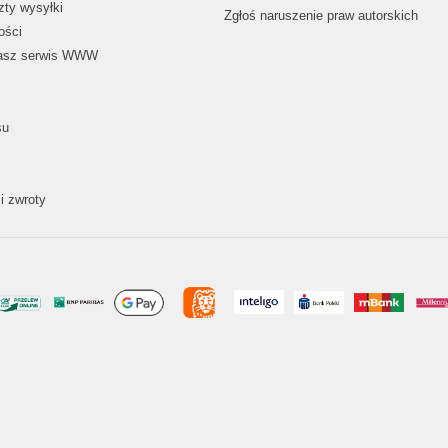
zty wysyłki
Zgłoś naruszenie praw autorskich
ości
nasz serwis WWW
su
i zwroty