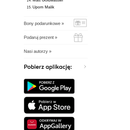
Matt Goldwasser
Upom Malik
Bony podarunkowe »
Podaruj prezent »
Nasi autorzy »
Pobierz aplikację: