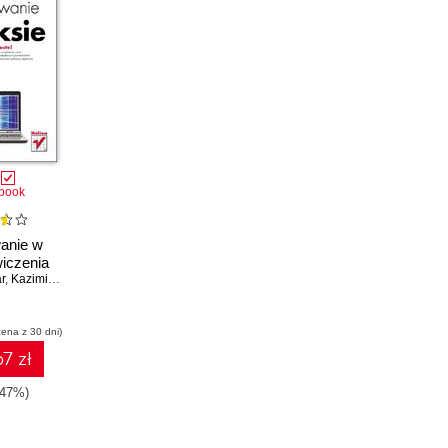
book
anie w
wiczenia
r
,
Kazimierz Lal
,
Tomasz Rak
cena z 30 dni)
7 zł
-47%)