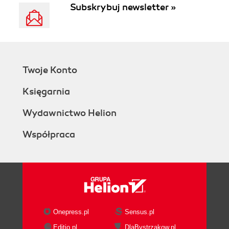
Subskrybuj newsletter »
Twoje Konto
Księgarnia
Wydawnictwo Helion
Współpraca
Onepress.pl
Sensus.pl
Editio.pl
DlaBystrzakow.pl