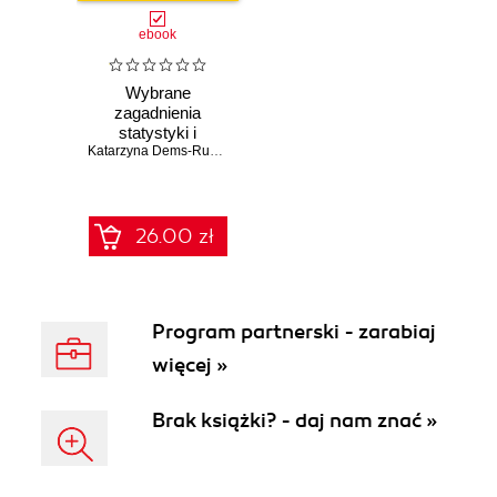
ebook
Wybrane
zagadnienia
statystyki i
rachunku
Katarzyna Dems-Rudnicka
,
Izabela Jóźwik
,
Małgorzata Terepeta
prawdopodobieństwa
z przykładami w
programie R
26.00 zł
Program partnerski - zarabiaj
więcej »
Brak książki? - daj nam znać »