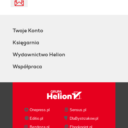
Twoje Konto
Księgarnia
Wydawnictwo Helion
Współpraca
Onepress.pl
Sensus.pl
Editio.pl
DlaBystrzakow.pl
Bezdroza.pl
Ebookpoint.pl