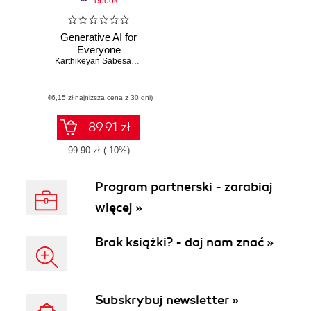
ebook
Generative AI for
Everyone
Karthikeyan Sabesan
,
Sivagamisundari
,
Nilip Dutta
(46,15 zł najniższa cena z 30 dni)
89.91 zł
99.90 zł
(-10%)
Program partnerski - zarabiaj
więcej »
Brak książki? - daj nam znać »
Subskrybuj newsletter »