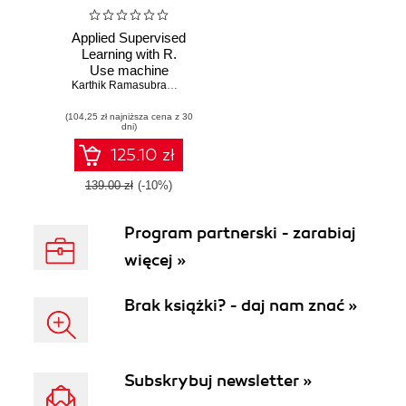
Applied Supervised
Learning with R.
Use machine
learning libraries of
Karthik Ramasubramanian
,
Jojo Moolayil
R to build models
(104,25 zł najniższa cena z 30
that solve business
dni)
problems and
predict future
125.10 zł
trends
139.00 zł
(-10%)
Program partnerski - zarabiaj
więcej »
Brak książki? - daj nam znać »
Subskrybuj newsletter »