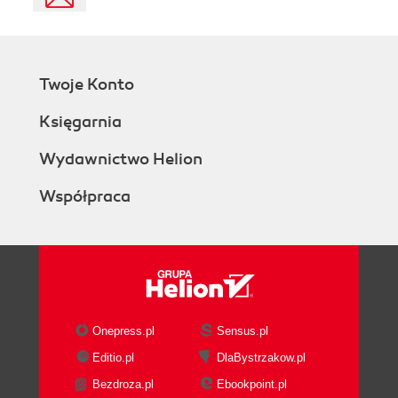
Twoje Konto
Księgarnia
Wydawnictwo Helion
Współpraca
Onepress.pl
Sensus.pl
Editio.pl
DlaBystrzakow.pl
Bezdroza.pl
Ebookpoint.pl