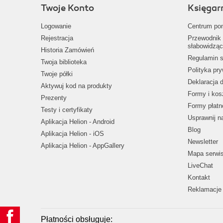
Twoje Konto
Księgar
Logowanie
Centrum po
Rejestracja
Przewodnik 
słabowidząc
Historia Zamówień
Regulamin s
Twoja biblioteka
Polityka pr
Twoje półki
Deklaracja 
Aktywuj kod na produkty
Formy i kos
Prezenty
Formy płatn
Testy i certyfikaty
Usprawnij 
Aplikacja Helion - Android
Blog
Aplikacja Helion - iOS
Newsletter
Aplikacja Helion - AppGallery
Mapa serwi
LiveChat
Kontakt
Reklamacje 
Płatności obsługuje: