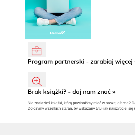
Program partnerski - zarabiaj więcej 
Brak książki? - daj nam znać »
Nie znalazłeś książki, którą powinniśmy mieć w naszej ofercie? 
Dołożymy wszelkich starań, by wskazany tytuł jak najszybciej się 