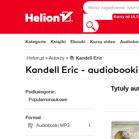
Kursy od 16,70
Kategorie
Książki
Ebooki
Kursy video
Audiobo
Helion.pl
» Autorzy
» 📚
Kandell Eric
Kandell Eric - audiobooki
Tytuły au
Podkategorie:
Popularnonaukowe
Format
Audiobooki MP3
1