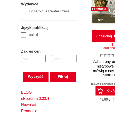
Wydawca
Promocja
Copernicus Center Press
Język publikacji
polski
Odsłuchaj
audiob
Zakres cen
–
Zaburzony u
nietypowe
mówią o nas
Kandell 
Wyczyść
(15,90 zł najniższa 
35.9
BLOG
eBooki za 0,00zł
49.90 zł
(
Nowości
Promocje