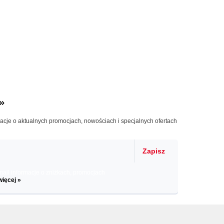
»
macje o aktualnych promocjach, nowościach i specjalnych ofertach
Zapisz
il informacje o zniżkach, promocjach
więcej »