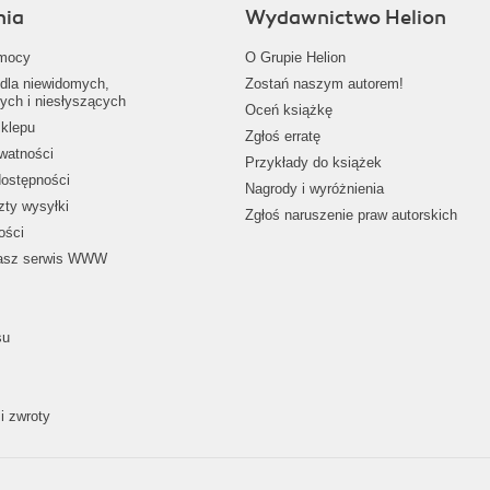
nia
Wydawnictwo Helion
mocy
O Grupie Helion
dla niewidomych,
Zostań naszym autorem!
ych i niesłyszących
Oceń książkę
klepu
Zgłoś erratę
ywatności
Przykłady do książek
dostępności
Nagrody i wyróżnienia
zty wysyłki
Zgłoś naruszenie praw autorskich
ości
nasz serwis WWW
su
i zwroty