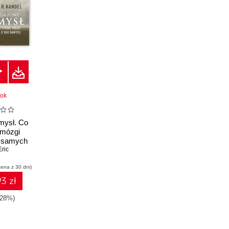
ook
mysł. Co
 mózgi
 samych
Eric
cena z 30 dni)
3 zł
-28%)