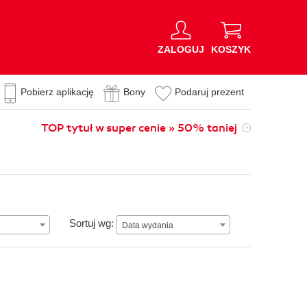
ZALOGUJ
KOSZYK
Pobierz aplikację
Bony
Podaruj prezent
TOP tytuł w super cenie » 50% taniej
Data wydania
Sortuj wg:
Data wydania