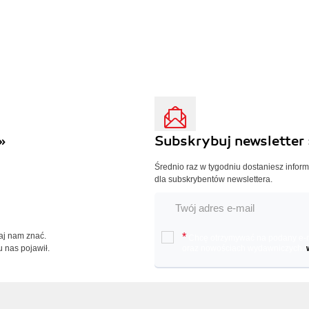
»
Subskrybuj newsletter 
Średnio raz w tygodniu dostaniesz infor
dla subskrybentów newslettera.
Daj nam znać.
*
Chcę otrzymywać na podany e-ma
u nas pojawił.
oraz nowościach wydawniczych.