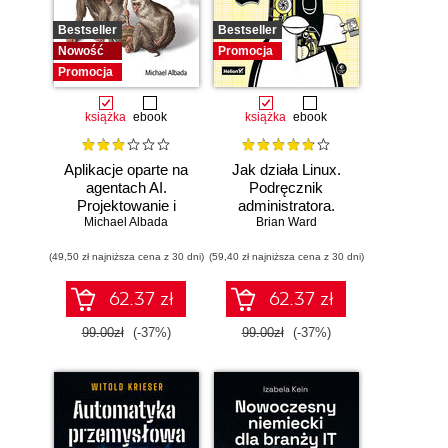
Bestseller
Bestseller
Nowość
Promocja
Promocja
książka
ebook
książka
ebook
Aplikacje oparte na
Jak działa Linux.
agentach AI.
Podręcznik
Projektowanie i
administratora.
Michael Albada
wdrażanie
Wydanie III
Brian Ward
systemów
(49,50 zł najniższa cena z 30 dni)
wieloagentowych
(59,40 zł najniższa cena z 30 dni)
62.37 zł
62.37 zł
99.00zł
(-37%)
99.00zł
(-37%)