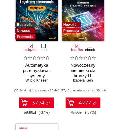
Bestseller
Nowość
Nowość
Promocja
Promocja
książka
ebook
książka
ebook
Automatyka
Nowoczesny
przemysłowa i
niemiecki dla
systemy
branży IT.
sterowania w
Witold Krieser
Praktyczne
Izabela Kein
pigułce
przykłady i
(35,94 zł najniższa cena z 30 dni)
(47,40 zł najniższa cena z 30 dni)
ćwiczenia
37.74 zł
49.77 zł
59.90zł
(-37%)
79.00zł
(-37%)