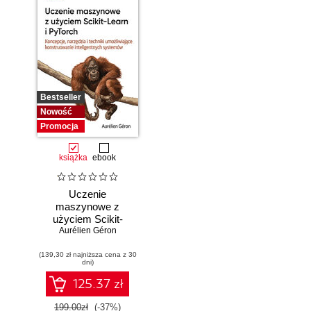
Bestseller
Nowość
Promocja
książka
ebook
Uczenie
maszynowe z
użyciem Scikit-
Learn i PyTorch.
Aurélien Géron
Koncepcje,
(139,30 zł najniższa cena z 30
narzędzia i techniki
dni)
umożliwiające
konstruowanie
125.37 zł
inteligentnych
systemów
199.00zł
(-37%)