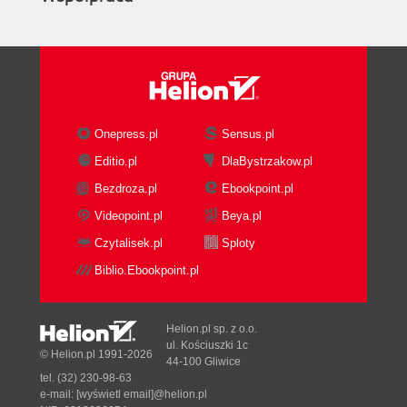
Onepress.pl
Sensus.pl
Editio.pl
DlaBystrzakow.pl
Bezdroza.pl
Ebookpoint.pl
Videopoint.pl
Beya.pl
Czytalisek.pl
Sploty
Biblio.Ebookpoint.pl
Helion.pl sp. z o.o.
ul. Kościuszki 1c
© Helion.pl 1991-2026
44-100 Gliwice
tel. (32) 230-98-63
e-mail:
[wyświetl email]@helion.pl