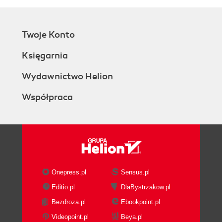
Twoje Konto
Księgarnia
Wydawnictwo Helion
Współpraca
Onepress.pl
Sensus.pl
Editio.pl
DlaBystrzakow.pl
Bezdroza.pl
Ebookpoint.pl
Videopoint.pl
Beya.pl