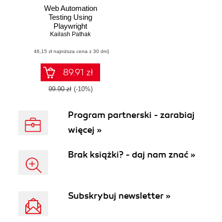
Web Automation
Testing Using
Playwright
Kailash Pathak
(46,15 zł najniższa cena z 30 dni)
89.91 zł
99.90 zł
(-10%)
Program partnerski - zarabiaj
więcej »
Brak książki? - daj nam znać »
Subskrybuj newsletter »