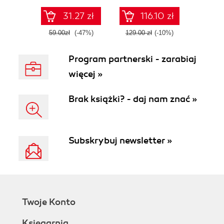
through jQuery and
its plugins
31.27 zł
116.10 zł
59.00zł
(-47%)
129.00 zł
(-10%)
Program partnerski - zarabiaj
więcej »
Brak książki? - daj nam znać »
Subskrybuj newsletter »
Twoje Konto
Księgarnia