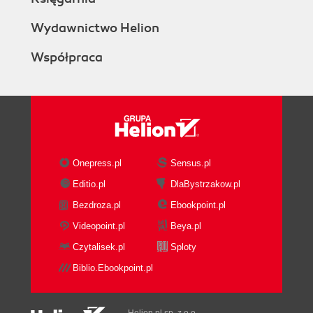
Wydawnictwo Helion
Współpraca
Onepress.pl
Sensus.pl
Editio.pl
DlaBystrzakow.pl
Bezdroza.pl
Ebookpoint.pl
Videopoint.pl
Beya.pl
Czytalisek.pl
Sploty
Biblio.Ebookpoint.pl
Helion.pl sp. z o.o.