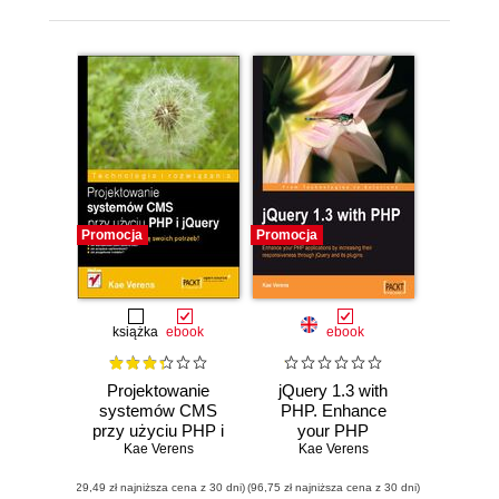
Promocja
Promocja
książka
ebook
ebook
Projektowanie
jQuery 1.3 with
systemów CMS
PHP. Enhance
przy użyciu PHP i
your PHP
Kae Verens
jQuery
applications by
Kae Verens
increasing their
(29,49 zł najniższa cena z 30 dni)
(96,75 zł najniższa cena z 30 dni)
responsiveness