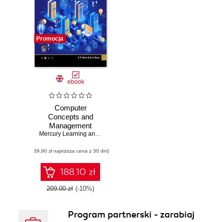
Promocja
ebook
Computer
Concepts and
Management
Information
Mercury Learning and Information
,
C. P. Gupta
,
K. K. Goyal
Systems. A
(39,90 zł najniższa cena z 30 dni)
Comprehensive
Guide to Modern
Computing and
188.10 zł
Information
Management
209.00 zł
(-10%)
Program partnerski - zarabiaj