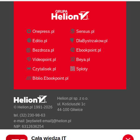
Onepress.pl
Sensus.pl
Editio.pl
DlaBystrzakow.pl
Bezdroza.pl
Ebookpoint.pl
Videopoint.pl
Beya.pl
Czytalisek.pl
Sploty
Biblio.Ebookpoint.pl
Helion.pl sp. z o.o.
ul. Kościuszki 1c
© Helion.pl 1991-2026
44-100 Gliwice
tel. (32) 230-98-63
e-mail:
[wyświetl email]@helion.pl
NIP: 6312636254
Regon: 241989027