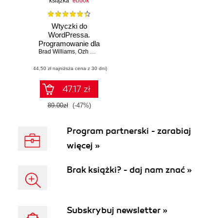
książka
ebook
Wtyczki do
WordPressa.
Programowanie dla
Brad Williams
profesjonalistów
,
Ozh Richard
,
Justin Tadlock
(44,50 zł najniższa cena z 30 dni)
47.17 zł
89.00zł
(-47%)
Program partnerski - zarabiaj
więcej »
Brak książki? - daj nam znać »
Subskrybuj newsletter »