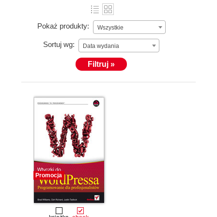
Pokaż produkty:
Wszystkie
Sortuj wg:
Data wydania
Filtruj »
Promocja