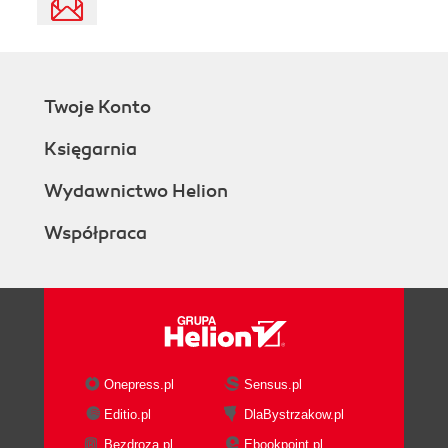
Twoje Konto
Księgarnia
Wydawnictwo Helion
Współpraca
Onepress.pl
Sensus.pl
Editio.pl
DlaBystrzakow.pl
Bezdroza.pl
Ebookpoint.pl