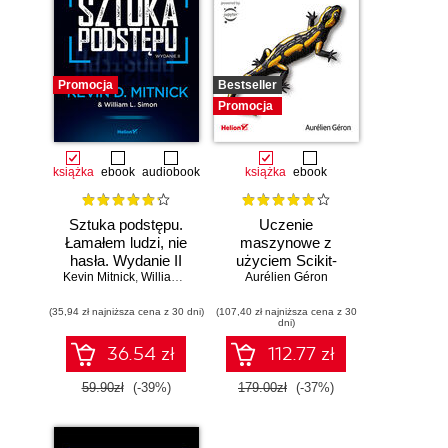
Promocja
Bestseller
Promocja
książka
ebook
audiobook
książka
ebook
Sztuka podstępu.
Uczenie
Łamałem ludzi, nie
maszynowe z
hasła. Wydanie II
użyciem Scikit-
Kevin Mitnick
,
William L. Simon
Learn, Keras i
Aurélien Géron
TensorFlow.
(35,94 zł najniższa cena z 30 dni)
(107,40 zł najniższa cena z 30
Wydanie III
dni)
36.54 zł
112.77 zł
59.90zł
(-39%)
179.00zł
(-37%)