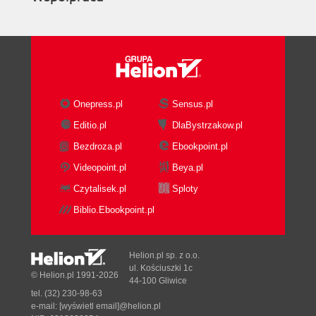
Onepress.pl
Sensus.pl
Editio.pl
DlaBystrzakow.pl
Bezdroza.pl
Ebookpoint.pl
Videopoint.pl
Beya.pl
Czytalisek.pl
Sploty
Biblio.Ebookpoint.pl
Helion.pl sp. z o.o.
ul. Kościuszki 1c
© Helion.pl 1991-2026
44-100 Gliwice
tel. (32) 230-98-63
e-mail:
[wyświetl email]@helion.pl