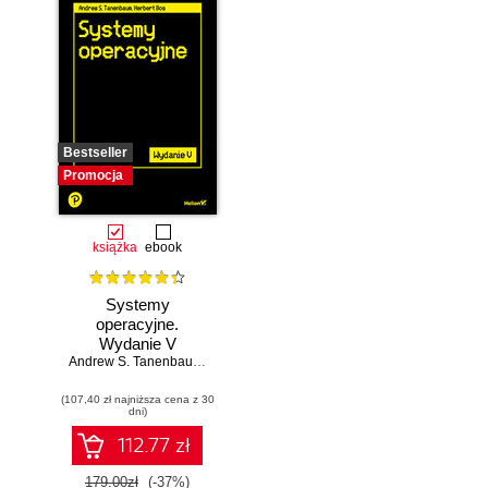
Bestseller
Promocja
książka
ebook
Systemy
operacyjne.
Wydanie V
Andrew S. Tanenbaum
,
Herbert Bos
(107,40 zł najniższa cena z 30
dni)
112.77 zł
179.00zł
(-37%)