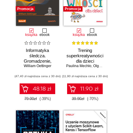
Promocja
Promocja
książka
ebook
książka
ebook
Informatyka
Trening
śledcza.
superkreatywności
Gromadzenie,
dla dzieci
William Oettinger
analiza i
Paulina Mechło
,
Olga Geppert
zabezpieczanie
(47,40 zł najniższa cena z 30 dni)
dowodów
(11,90 zł najniższa cena z 30 dni)
elektronicznych dla
początkujących.
48.18 zł
11.90 zł
Wydanie II
79.00zł
(-39%)
39.90zł
(-70%)