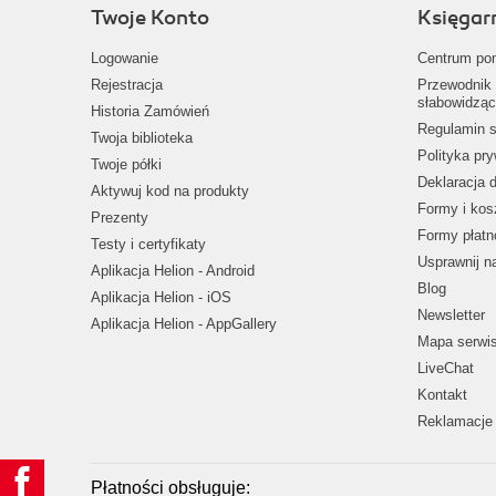
Twoje Konto
Księgar
Logowanie
Centrum po
Rejestracja
Przewodnik 
słabowidząc
Historia Zamówień
Regulamin s
Twoja biblioteka
Polityka pr
Twoje półki
Deklaracja 
Aktywuj kod na produkty
Formy i kos
Prezenty
Formy płatn
Testy i certyfikaty
Usprawnij 
Aplikacja Helion - Android
Blog
Aplikacja Helion - iOS
Newsletter
Aplikacja Helion - AppGallery
Mapa serwi
LiveChat
Kontakt
Reklamacje 
Płatności obsługuje: