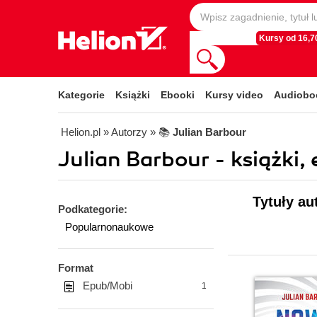
Kursy od 16,70
Kategorie
Książki
Ebooki
Kursy video
Audiobo
Helion.pl
» Autorzy
» 📚
Julian Barbour
Julian Barbour - książki,
Tytuły au
Podkategorie:
Popularnonaukowe
Format
Epub/Mobi
1