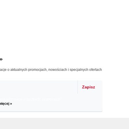
»
macje o aktualnych promocjach, nowościach i specjalnych ofertach
Zapisz
il informacje o zniżkach, promocjach
więcej »