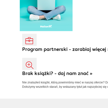
Program partnerski - zarabiaj więcej 
Brak książki? - daj nam znać »
Nie znalazłeś książki, którą powinniśmy mieć w naszej ofercie? 
Dołożymy wszelkich starań, by wskazany tytuł jak najszybciej się 