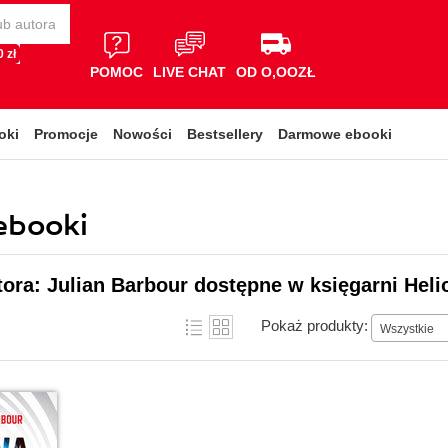
 zł
POMOC
LIVE CHAT
OD O,OOZŁ
oki
Promocje
Nowości
Bestsellery
Darmowe ebooki
 ebooki
tora: Julian Barbour dostępne w księgarni Heli
Pokaż produkty:
Wszystkie