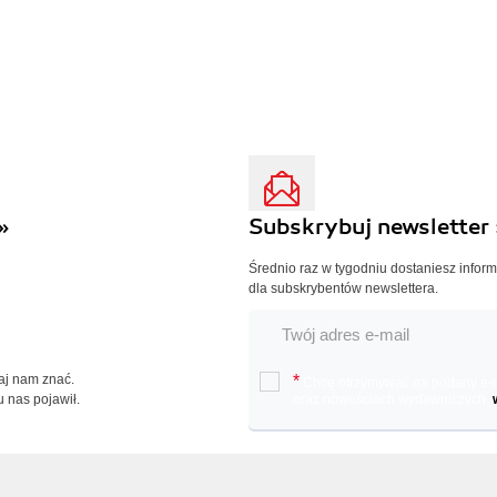
»
Subskrybuj newsletter 
Średnio raz w tygodniu dostaniesz infor
dla subskrybentów newslettera.
Daj nam znać.
*
Chcę otrzymywać na podany e-ma
u nas pojawił.
oraz nowościach wydawniczych.