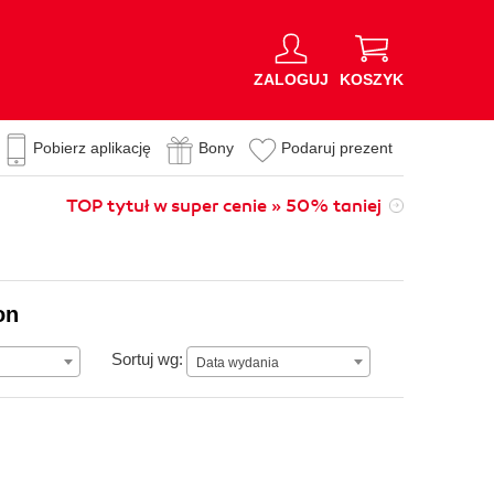
ZALOGUJ
KOSZYK
Pobierz aplikację
Bony
Podaruj prezent
TOP tytuł w super cenie » 50% taniej
on
Data wydania
Sortuj wg:
Data wydania