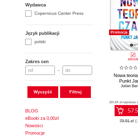
Wydawca
Copernicus Center Press
Promocja
Język publikacji
polski
eboo
Zakres cen
–
Nowa teoria
Punkt Ja
Julian Ba
Wyczyść
(55,83 zł najniższa 
57.5
BLOG
eBooki za 0,00zł
79.91 zł
(
Nowości
Promocje