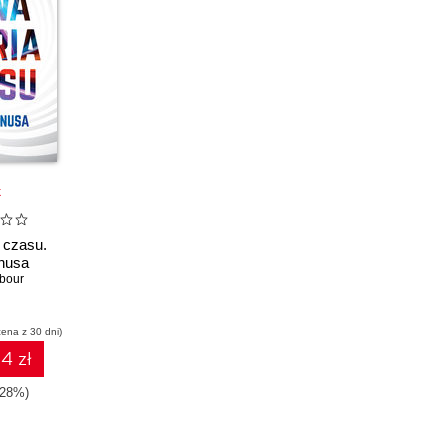
k
 czasu.
nusa
rbour
cena z 30 dni)
4 zł
-28%)