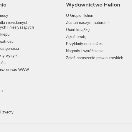
nia
Wydawnictwo Helion
mocy
O Grupie Helion
dla niewidomych,
Zostań naszym autorem!
ych i niesłyszących
Oceń książkę
klepu
Zgłoś erratę
ywatności
Przykłady do książek
dostępności
Nagrody i wyróżnienia
zty wysyłki
Zgłoś naruszenie praw autorskich
ości
nasz serwis WWW
su
i zwroty