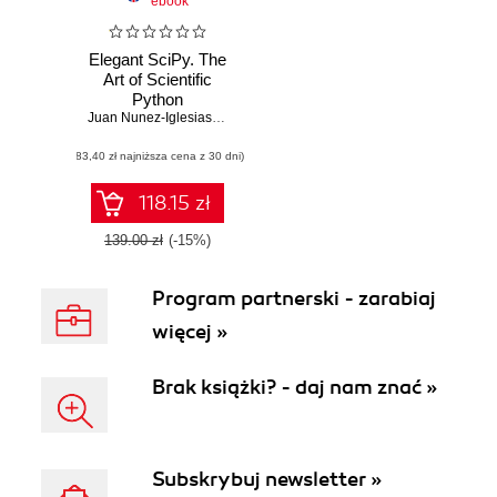
ebook
Elegant SciPy. The
Art of Scientific
Python
Juan Nunez-Iglesias
,
StĂŠfan van der Walt
,
Harriet Dashnow
(83,40 zł najniższa cena z 30 dni)
118.15 zł
139.00 zł
(-15%)
Program partnerski - zarabiaj
więcej »
Brak książki? - daj nam znać »
Subskrybuj newsletter »