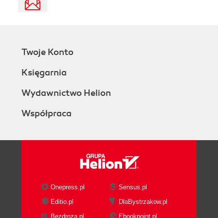
Twoje Konto
Księgarnia
Wydawnictwo Helion
Współpraca
Onepress.pl
Sensus.pl
Editio.pl
DlaBystrzakow.pl
Bezdroza.pl
Ebookpoint.pl