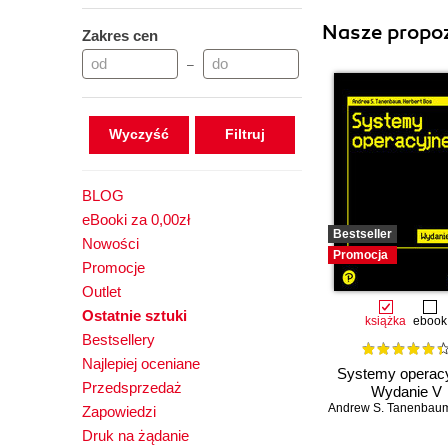
Nasze propoz
Zakres cen
–
Wyczyść
BLOG
eBooki za 0,00zł
Bestseller
Nowości
Promocja
Promocje
Outlet
Ostatnie sztuki
książka
ebook
Bestsellery
Najlepiej oceniane
Systemy operacy
Przedsprzedaż
Wydanie V
Andrew S. Tanenbau
Zapowiedzi
Druk na żądanie