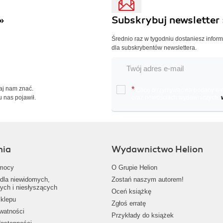
»
Subskrybuj newsletter 
Średnio raz w tygodniu dostaniesz infor
dla subskrybentów newslettera.
Daj nam znać.
*
Chcę otrzymywać na podany e-ma
u nas pojawił.
oraz nowościach wydawniczych.
nia
Wydawnictwo Helion
mocy
O Grupie Helion
dla niewidomych,
Zostań naszym autorem!
ych i niesłyszących
Oceń książkę
klepu
Zgłoś erratę
ywatności
Przykłady do książek