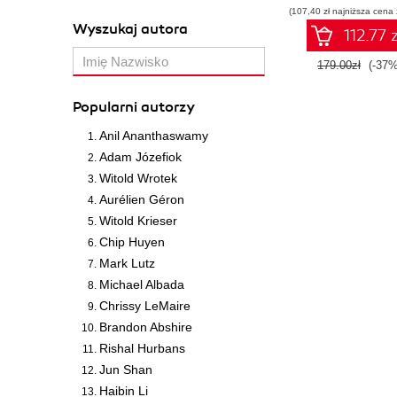
(107,40 zł najniższa cena 
Wyszukaj autora
112.77 z
179.00zł
(-37%
Popularni autorzy
Anil Ananthaswamy
Adam Józefiok
Witold Wrotek
Aurélien Géron
Witold Krieser
Chip Huyen
Mark Lutz
Michael Albada
Chrissy LeMaire
Brandon Abshire
Rishal Hurbans
Jun Shan
Haibin Li