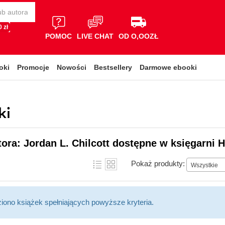
 zł
POMOC
LIVE CHAT
OD O,OOZŁ
oki
Promocje
Nowości
Bestsellery
Darmowe ebooki
ki
tora: Jordan L. Chilcott dostępne w księgarni H
Pokaż produkty:
Wszystkie
ziono książek spełniających powyższe kryteria.