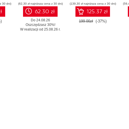
z 30 dni)
(62,30 zł najniższa cena z 30 dni)
(139,30 zł najniższa cena z 30 dni)
konstruowanie
(59,
inteligentnych
ł
62.30 zł
125.37 zł
systemów
Do 24.08.26
)
199.00zł
(-37%)
Oszczędzasz 30%!
W realizacji od 25.08.26 r.