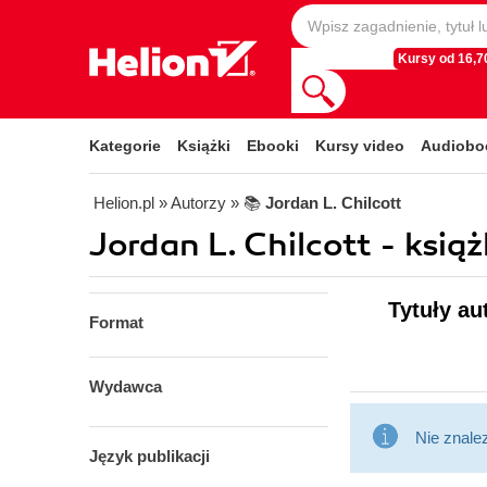
Kursy od 16,70
Kategorie
Książki
Ebooki
Kursy video
Audiobo
Helion.pl
» Autorzy
» 📚
Jordan L. Chilcott
Jordan L. Chilcott - książ
Tytuły au
Format
Wydawca
Nie znale
Język publikacji