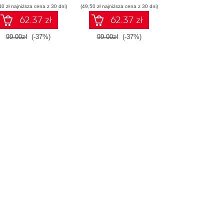
40 zł najniższa cena z 30 dni)
(49,50 zł najniższa cena z 30 dni)
62.37 zł
62.37 zł
99.00zł
(-37%)
99.00zł
(-37%)