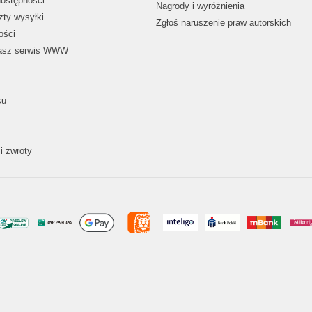
dostępności
Nagrody i wyróżnienia
zty wysyłki
Zgłoś naruszenie praw autorskich
ości
nasz serwis WWW
su
i zwroty