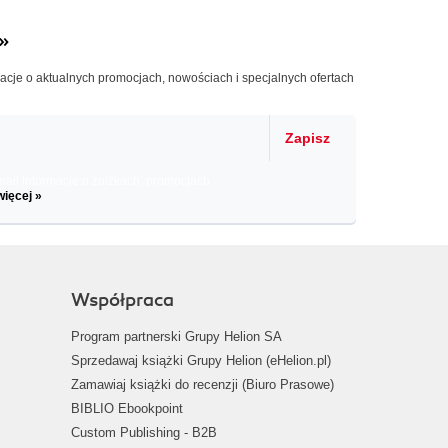
»
macje o aktualnych promocjach, nowościach i specjalnych ofertach
Zapisz
il informacje o zniżkach, promocjach
więcej »
Współpraca
Program partnerski Grupy Helion SA
Sprzedawaj książki Grupy Helion (eHelion.pl)
Zamawiaj książki do recenzji (Biuro Prasowe)
BIBLIO Ebookpoint
Custom Publishing - B2B