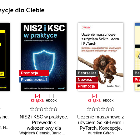
ycje dla Ciebie
Promocja
Bestseller
Be
Przedsprzedaż
Nowość
Pr
Promocja
książka
ebook
książka
ebook
jne.
NIS2 i KSC w praktyce.
Uczenie maszynowe z
Przewodnik
użyciem Scikit-Learn i
m
,
Herbert Bos
wdrożeniowy dla
PyTorch. Koncepcje,
Wojciech Ciemski
organizacji
,
Bartłomiej Wieczorek
narzędzia i techniki
Aurélien Géron
umożliwiające