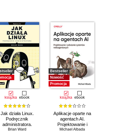
stseller
Bestseller
omocja
Nowość
Promocja
książka
ebook
książka
ebook
Jak działa Linux.
Aplikacje oparte na
Podręcznik
agentach AI.
administratora.
Projektowanie i
Wydanie III
Brian Ward
wdrażanie systemów
Michael Albada
wieloagentowych