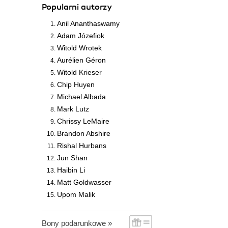
Popularni autorzy
Anil Ananthaswamy
Adam Józefiok
Witold Wrotek
Aurélien Géron
Witold Krieser
Chip Huyen
Michael Albada
Mark Lutz
Chrissy LeMaire
Brandon Abshire
Rishal Hurbans
Jun Shan
Haibin Li
Matt Goldwasser
Upom Malik
Bony podarunkowe »