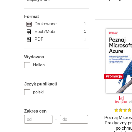
Format
Drukowane
1
Epub/Mobi
1
PDF
1
Wydawca
Helion
Promocja
Język publikacji
polski
książka
e
Zakres cen
Poznaj Micros
–
Praktyczny p
po chmu