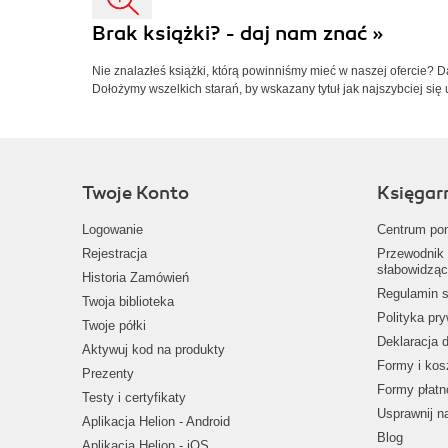
Brak książki? - daj nam znać »
Nie znalazłeś książki, którą powinniśmy mieć w naszej ofercie? 
Dołożymy wszelkich starań, by wskazany tytuł jak najszybciej się 
Twoje Konto
Księgar
Logowanie
Centrum po
Rejestracja
Przewodnik 
słabowidząc
Historia Zamówień
Regulamin s
Twoja biblioteka
Polityka pr
Twoje półki
Deklaracja 
Aktywuj kod na produkty
Formy i kos
Prezenty
Formy płatn
Testy i certyfikaty
Usprawnij 
Aplikacja Helion - Android
Blog
Aplikacja Helion - iOS