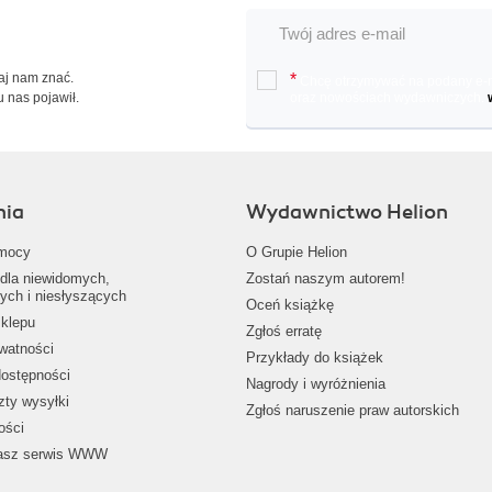
Daj nam znać.
*
Chcę otrzymywać na podany e-ma
u nas pojawił.
oraz nowościach wydawniczych.
nia
Wydawnictwo Helion
mocy
O Grupie Helion
dla niewidomych,
Zostań naszym autorem!
ych i niesłyszących
Oceń książkę
klepu
Zgłoś erratę
ywatności
Przykłady do książek
dostępności
Nagrody i wyróżnienia
zty wysyłki
Zgłoś naruszenie praw autorskich
ości
nasz serwis WWW