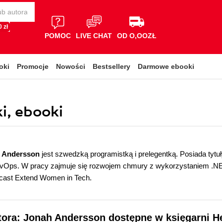
 zł
POMOC
LIVE CHAT
OD O,OOZŁ
oki
Promocje
Nowości
Bestsellery
Darmowe ebooki
i, ebooki
o Andersson
jest szwedzką programistką i prelegentką. Posiada tyt
vOps. W pracy zajmuje się rozwojem chmury z wykorzystaniem .NET 
cast Extend Women in Tech.
tora: Jonah Andersson dostępne w księgarni H