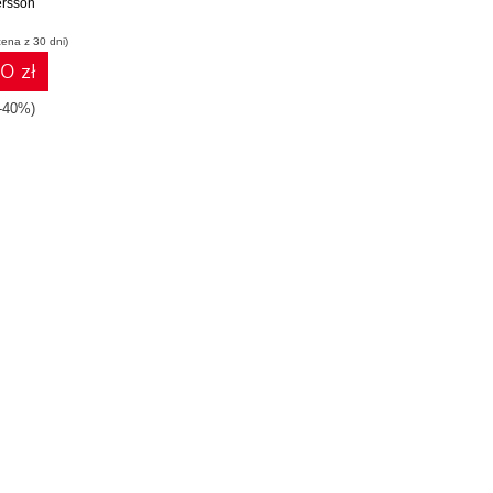
rsson
wej i
waniu
cena z 30 dni)
0 zł
-40%)