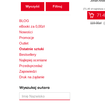
Jonah Ande
obliczenio
programo
Wyczyść
(71,40 zł najniższa 
71.4
BLOG
119.00zł
(
eBooki za 0,00zł
Nowości
Promocje
Outlet
Ostatnie sztuki
Bestsellery
Najlepiej oceniane
Przedsprzedaż
Zapowiedzi
Druk na żądanie
Wyszukaj autora