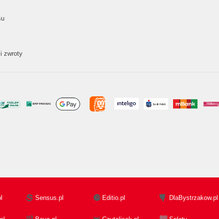
su
i zwroty
l
Sensus.pl
Editio.pl
DlaBystrzakow.pl