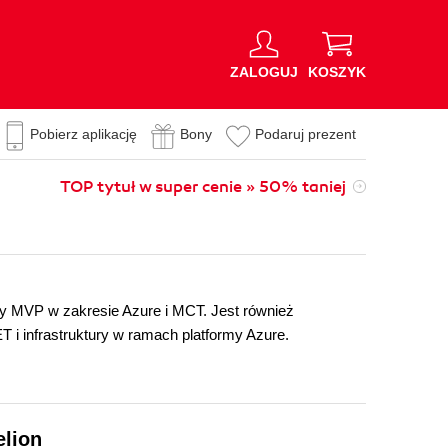
ZALOGUJ
KOSZYK
Pobierz aplikację
Bony
Podaruj prezent
TOP tytuł w super cenie » 50% taniej
uły MVP w zakresie Azure i MCT. Jest również
i infrastruktury w ramach platformy Azure.
elion