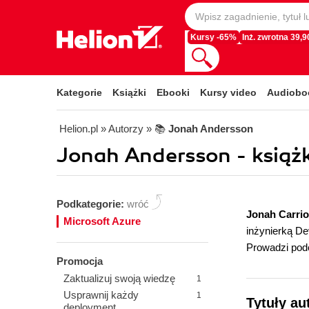
Kursy -65%
Inż. zwrotna 39,90
Kategorie
Książki
Ebooki
Kursy video
Audiobo
Helion.pl
» Autorzy
» 📚
Jonah Andersson
Jonah Andersson - książk
Podkategorie:
wróć
Jonah Carri
Microsoft Azure
inżynierką De
Prowadzi pod
Promocja
Zaktualizuj swoją wiedzę
1
Usprawnij każdy
1
Tytuły au
deployment