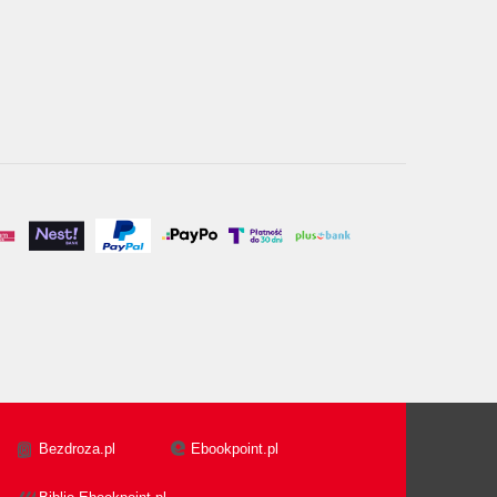
Bezdroza.pl
Ebookpoint.pl