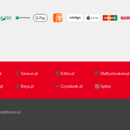
l
Sensus.pl
Editio.pl
DlaBystrzakow.pl
pl
Beya.pl
Czytalisek.pl
Sploty
il]@helion.pl