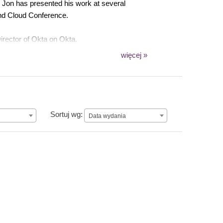
 Jon has presented his work at several
and Cloud Conference.
irector of Okta on Okta.
więcej »
Data wydania
Sortuj wg:
Data wydania