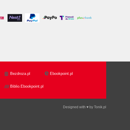
Bezdroza.pl
Ebookpoint.pl
Biblio.Ebookpoint.pl
Designed with ♥ by
Tonik.pl