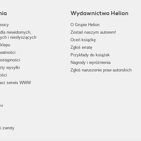
nia
Wydawnictwo Helion
mocy
O Grupie Helion
dla niewidomych,
Zostań naszym autorem!
ych i niesłyszących
Oceń książkę
klepu
Zgłoś erratę
ywatności
Przykłady do książek
dostępności
Nagrody i wyróżnienia
zty wysyłki
Zgłoś naruszenie praw autorskich
ości
nasz serwis WWW
su
i zwroty