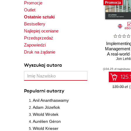
Promocje
Promocja
Outlet
Ostatnie sztuki
Bestsellery
ebo
Najlepiej oceniane
Przedsprzedaż
Implementing
Zapowiedzi
Management
Druk na żądanie
A real-world 
solving cust
Jon Leht
workforc
Wyszukaj autora
(104,25 zł najniższa
challenges in
cloud envir
125.
139.00 zł
Popularni autorzy
Anil Ananthaswamy
Adam Józefiok
Witold Wrotek
Aurélien Géron
Witold Krieser