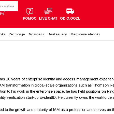
65%
POMOC
LIVE CHAT
OD O,OOZŁ
oki
Promocje
Nowości
Bestsellery
Darmowe ebooki
has 16 years of enterprise identity and access management experienc
IAM transformation in global-scale organizations such as Thomson Reu
tion to his work in the enterprise space, he has held positions on Pi
ntity verification start-up EvidentID. He currently owns the workforc
ed to the growth and maturity of IAM as a profession and serves on th