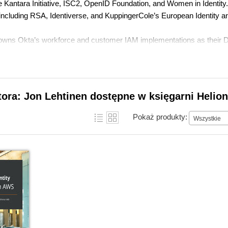
 Kantara Initiative, ISC2, OpenID Foundation, and Women in Identity.
including RSA, Identiverse, and KuppingerCole’s European Identity 
 owns Okta’s workforce and customer IAM implementations as their D
tora: Jon Lehtinen dostępne w księgarni Helion
Pokaż produkty:
Wszystkie