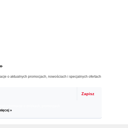
»
macje o aktualnych promocjach, nowościach i specjalnych ofertach
Zapisz
il informacje o zniżkach, promocjach
więcej »