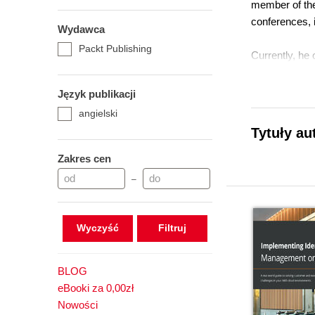
member of the
conferences, 
Wydawca
Packt Publishing
Currently, he
Język publikacji
angielski
Tytuły au
Zakres cen
–
Wyczyść
BLOG
eBooki za 0,00zł
Nowości