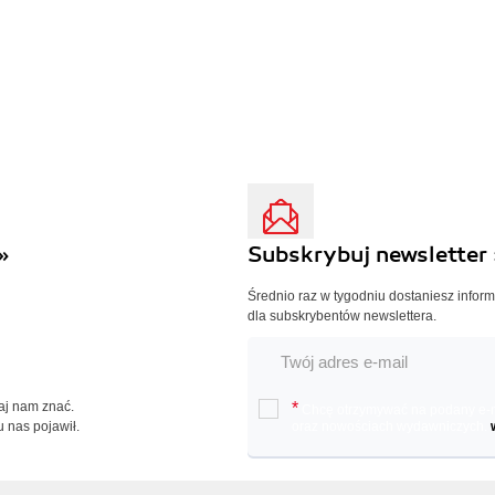
»
Subskrybuj newsletter 
Średnio raz w tygodniu dostaniesz infor
dla subskrybentów newslettera.
Daj nam znać.
*
Chcę otrzymywać na podany e-ma
u nas pojawił.
oraz nowościach wydawniczych.