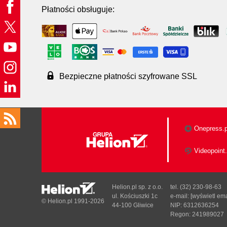
Płatności obsługuje:
Bezpieczne płatności szyfrowane SSL
Onepress.p
Videopoint.
Helion.pl sp. z o.o.
tel. (32) 230-98-63
ul. Kościuszki 1c
e-mail:
[wyświetl ema
© Helion.pl 1991-2026
44-100 Gliwice
NIP: 6312636254
Regon: 241989027