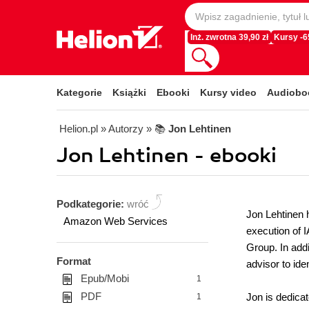
Inż. zwrotna 39,90 zł
Kursy -
Kategorie
Książki
Ebooki
Kursy video
Audiobo
Helion.pl
» Autorzy
» 📚
Jon Lehtinen
Jon Lehtinen - ebooki
Podkategorie:
wróć
Jon Lehtinen 
Amazon Web Services
execution of 
Group. In addi
Format
advisor to ide
Epub/Mobi
1
PDF
Jon is dedicat
1