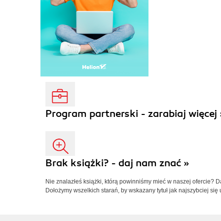
Program partnerski - zarabiaj więcej 
Brak książki? - daj nam znać »
Nie znalazłeś książki, którą powinniśmy mieć w naszej ofercie? 
Dołożymy wszelkich starań, by wskazany tytuł jak najszybciej się 