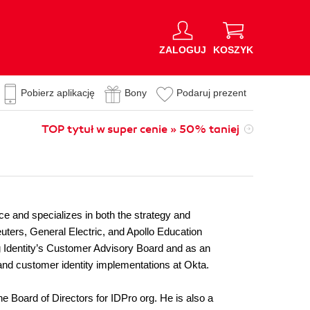
ZALOGUJ
KOSZYK
Pobierz aplikację
Bony
Podaruj prezent
TOP tytuł w super cenie » 50% taniej
e and specializes in both the strategy and
ters, General Electric, and Apollo Education
ng Identity’s Customer Advisory Board and as an
e and customer identity implementations at Okta.
e Board of Directors for IDPro org. He is also a