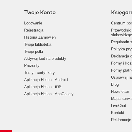
Twoje Konto
Księgar
Logowanie
Centrum po
Rejestracja
Przewodnik 
słabowidząc
Historia Zamówień
Regulamin s
Twoja biblioteka
Polityka pr
Twoje półki
Deklaracja 
Aktywuj kod na produkty
Formy i kos
Prezenty
Formy płatn
Testy i certyfikaty
Usprawnij 
Aplikacja Helion - Android
Blog
Aplikacja Helion - iOS
Newsletter
Aplikacja Helion - AppGallery
Mapa serwi
LiveChat
Kontakt
Reklamacje 