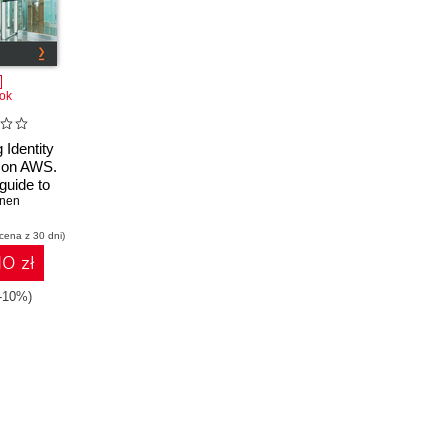
ok
 Identity
 on AWS.
guide to
omer and
inen
e IAM
 cena z 30 dni)
 your AWS
onments
10 zł
(-10%)