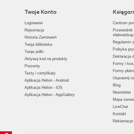
Twoje Konto
Księgar
Logowanie
Centrum po
Rejestracja
Przewodnik 
słabowidząc
Historia Zamówień
Regulamin s
Twoja biblioteka
Polityka pr
Twoje półki
Deklaracja 
Aktywuj kod na produkty
Formy i kos
Prezenty
Formy płatn
Testy i certyfikaty
Usprawnij 
Aplikacja Helion - Android
Blog
Aplikacja Helion - iOS
Newsletter
Aplikacja Helion - AppGallery
Mapa serwi
LiveChat
Kontakt
Reklamacje 