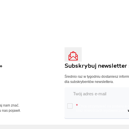
»
Subskrybuj newsletter 
Średnio raz w tygodniu dostaniesz infor
dla subskrybentów newslettera.
Daj nam znać.
*
Chcę otrzymywać na podany e-ma
u nas pojawił.
oraz nowościach wydawniczych.