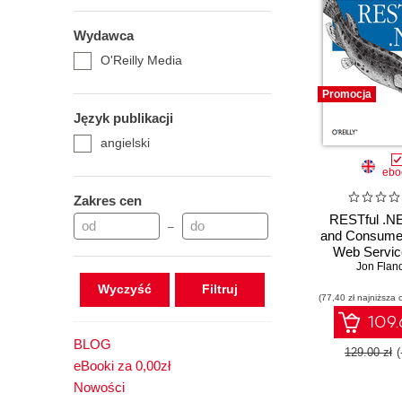
Wydawca
O'Reilly Media
Promocja
Język publikacji
angielski
ebo
Zakres cen
RESTful .NE
–
and Consume
Web Servic
Jon Flan
.NET 3
Wyczyść
(77,40 zł najniższa 
109.
BLOG
129.00 zł
eBooki za 0,00zł
Nowości