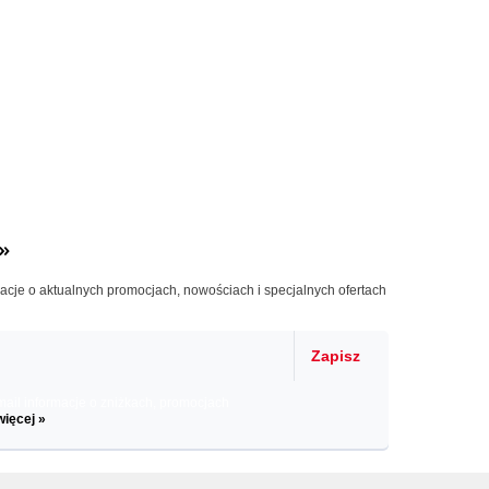
»
macje o aktualnych promocjach, nowościach i specjalnych ofertach
Zapisz
il informacje o zniżkach, promocjach
więcej »