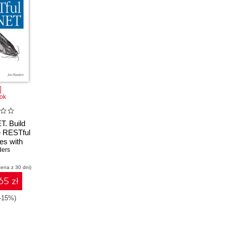
ok
T. Build
 RESTful
es with
ders
.5
cena z 30 dni)
65 zł
(-15%)