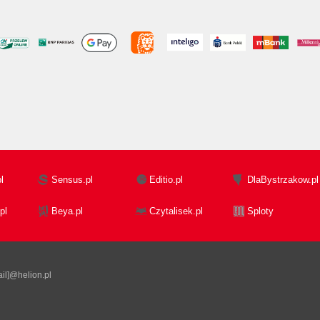
l
Sensus.pl
Editio.pl
DlaBystrzakow.pl
pl
Beya.pl
Czytalisek.pl
Sploty
il]@helion.pl