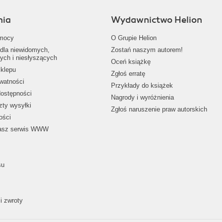
nia
Wydawnictwo Helion
mocy
O Grupie Helion
dla niewidomych,
Zostań naszym autorem!
ych i niesłyszących
Oceń książkę
klepu
Zgłoś erratę
ywatności
Przykłady do książek
dostępności
Nagrody i wyróżnienia
zty wysyłki
Zgłoś naruszenie praw autorskich
ości
nasz serwis WWW
su
i zwroty