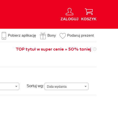
ZALOGUJ
KOSZYK
Pobierz aplikację
Bony
Podaruj prezent
TOP tytuł w super cenie » 50% taniej
Data wydania
Sortuj wg:
Data wydania