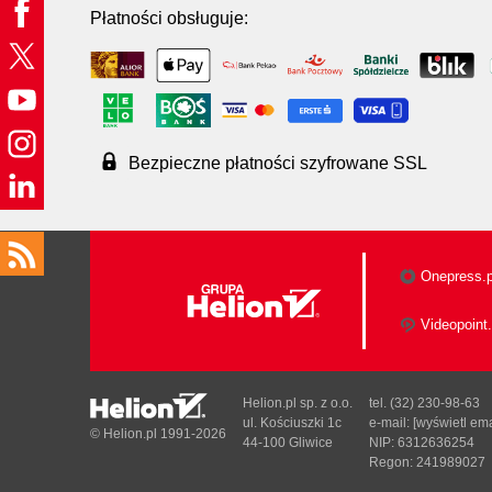
Płatności obsługuje:
Bezpieczne płatności szyfrowane SSL
Onepress.p
Videopoint.
Helion.pl sp. z o.o.
tel. (32) 230-98-63
ul. Kościuszki 1c
e-mail:
[wyświetl ema
© Helion.pl 1991-2026
44-100 Gliwice
NIP: 6312636254
Regon: 241989027