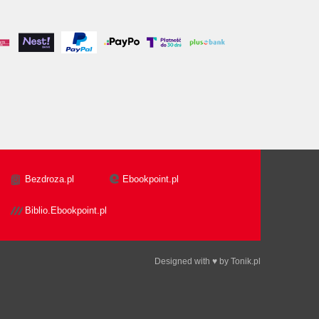
Bezdroza.pl
Ebookpoint.pl
Biblio.Ebookpoint.pl
Designed with ♥ by
Tonik.pl