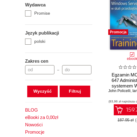
Wydawca
Promise
Promocja
Język publikacji
polski
eboo
Zakres cen
–
Egzamin MC
647 Adminis
systemem 
Wyczyść
John Policelli
Server 2008
,
Ia
przedsiębi
(93,96 zł najniższa 
159.
BLOG
eBooki za 0,00zł
187.95 zł
Nowości
Promocje