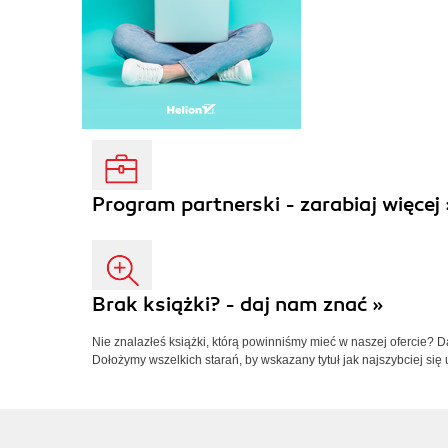
Program partnerski - zarabiaj więcej 
Brak książki? - daj nam znać »
Nie znalazłeś książki, którą powinniśmy mieć w naszej ofercie? 
Dołożymy wszelkich starań, by wskazany tytuł jak najszybciej się 