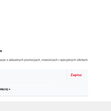
»
macje o aktualnych promocjach, nowościach i specjalnych ofertach
Zapisz
il informacje o zniżkach, promocjach
więcej »