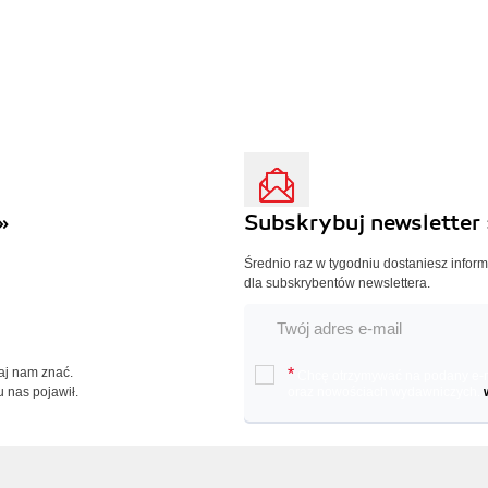
»
Subskrybuj newsletter 
Średnio raz w tygodniu dostaniesz infor
dla subskrybentów newslettera.
Daj nam znać.
*
Chcę otrzymywać na podany e-ma
u nas pojawił.
oraz nowościach wydawniczych.