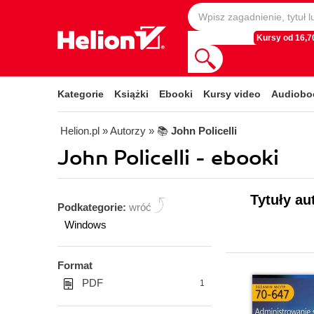
Kursy od 16,70
Kategorie
Książki
Ebooki
Kursy video
Audiobo
Helion.pl
» Autorzy
» 📚
John Policelli
John Policelli - ebooki
Tytuły au
Podkategorie:
wróć
Windows
Format
PDF
1