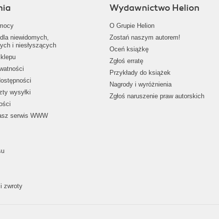
nia
Wydawnictwo Helion
mocy
O Grupie Helion
dla niewidomych,
Zostań naszym autorem!
ych i niesłyszących
Oceń książkę
klepu
Zgłoś erratę
ywatności
Przykłady do książek
dostępności
Nagrody i wyróżnienia
zty wysyłki
Zgłoś naruszenie praw autorskich
ości
nasz serwis WWW
su
i zwroty