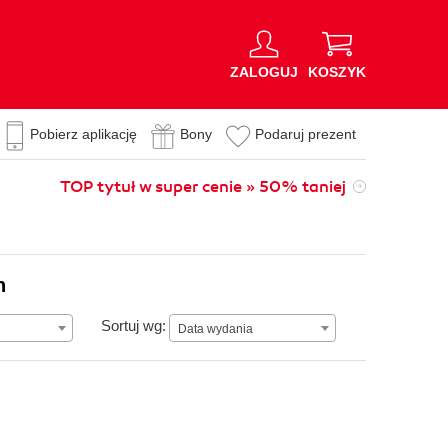
ZALOGUJ
KOSZYK
Pobierz aplikację
Bony
Podaruj prezent
TOP tytuł w super cenie » 50% taniej
n
Data wydania
Sortuj wg:
Data wydania