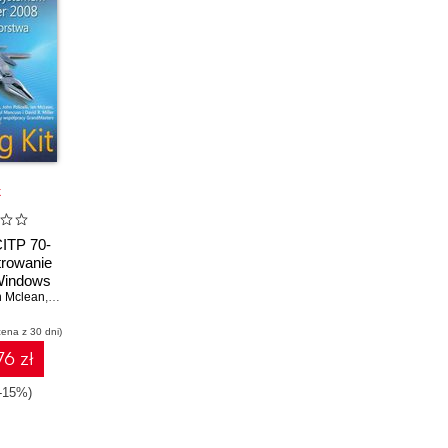
k
ITP 70-
trowanie
Windows
 w skali
n Mclean
,
Orin Thomas
orstwa
cena z 30 dni)
76 zł
(-15%)