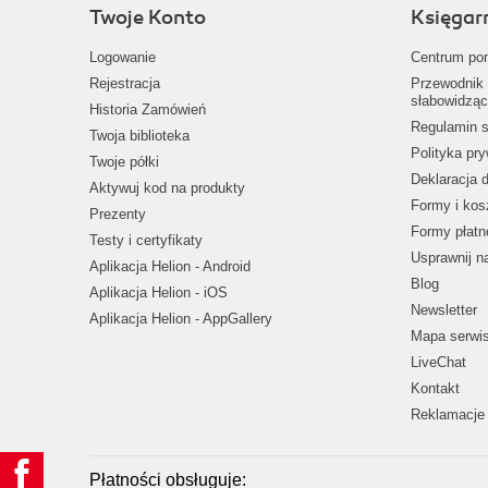
Twoje Konto
Księgar
Logowanie
Centrum po
Rejestracja
Przewodnik 
słabowidząc
Historia Zamówień
Regulamin s
Twoja biblioteka
Polityka pr
Twoje półki
Deklaracja 
Aktywuj kod na produkty
Formy i kos
Prezenty
Formy płatn
Testy i certyfikaty
Usprawnij 
Aplikacja Helion - Android
Blog
Aplikacja Helion - iOS
Newsletter
Aplikacja Helion - AppGallery
Mapa serwi
LiveChat
Kontakt
Reklamacje 
Płatności obsługuje: