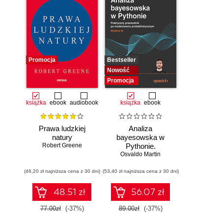
Promocja
Bestseller
Nowość
Promocja
książka
ebook
audiobook
książka
ebook
Prawa ludzkiej
Analiza
natury
bayesowska w
Robert Greene
Pythonie.
Osvaldo Martin
Praktyczny
przewodnik po
(46,20 zł najniższa cena z 30 dni)
(53,40 zł najniższa cena z 30 dni)
modelowaniu
probabilistycznym.
Wydanie III
48.51 zł
56.07 zł
77.00zł
(-37%)
89.00zł
(-37%)