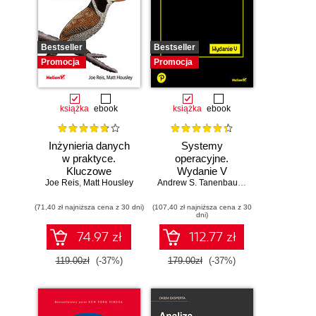
Bestseller
Bestseller
Promocja
Promocja
książka
ebook
książka
ebook
Inżynieria danych
Systemy
w praktyce.
operacyjne.
Kluczowe
Wydanie V
Joe Reis
koncepcje i
,
Matt Housley
Andrew S. Tanenbaum
,
Herbert Bos
najlepsze
(71,40 zł najniższa cena z 30 dni)
technologie
(107,40 zł najniższa cena z 30
dni)
74.97 zł
112.77 zł
119.00zł
(-37%)
179.00zł
(-37%)