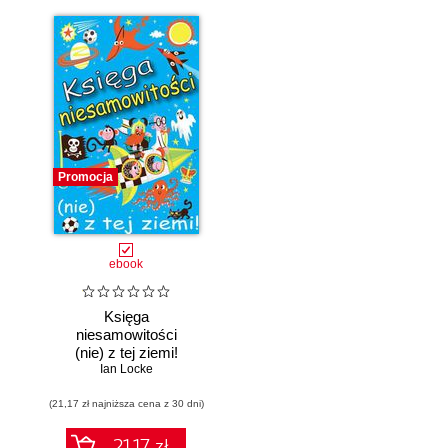
Promocja
ebook
Księga
niesamowitości
(nie) z tej ziemi!
Księga faktów
Ian Locke
prawdziwych, choć
(21,17 zł najniższa cena z 30 dni)
niezwykłych
21.17 zł