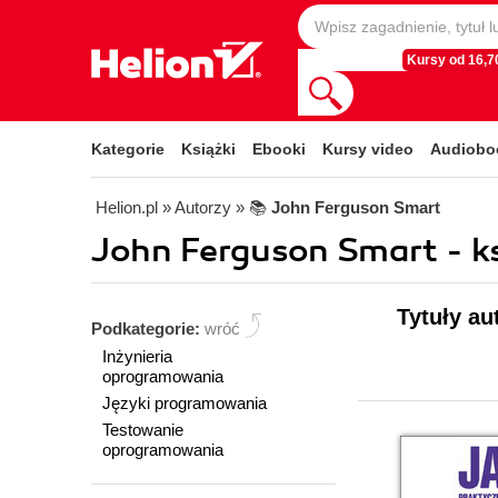
Kursy od 16,70
Kategorie
Książki
Ebooki
Kursy video
Audiobo
Helion.pl
» Autorzy
» 📚
John Ferguson Smart
John Ferguson Smart - ks
Tytuły au
Podkategorie:
wróć
Inżynieria
oprogramowania
Języki programowania
Testowanie
oprogramowania