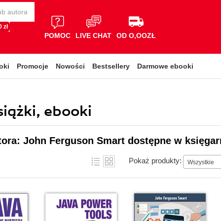
 zł
POMOC
LIVE CHAT
OD O,OOZŁ
oki
Promocje
Nowości
Bestsellery
Darmowe ebooki
iążki, ebooki
tora: John Ferguson Smart dostępne w księgar
Pokaż produkty:
Wszystkie