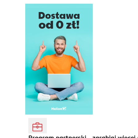
Program partnerski - zarabiaj więcej 