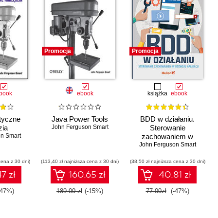
Promocja
Promocja
book
ebook
książka
ebook
tyczne
Java Power Tools
BDD w działaniu.
zia
John Ferguson Smart
Sterowanie
n Smart
zachowaniem w
John Ferguson Smart
rozwoju aplikacji
cena z 30 dni)
(113,40 zł najniższa cena z 30 dni)
(38,50 zł najniższa cena z 30 dni)
7 zł
160.65 zł
40.81 zł
-47%)
189.00 zł
(-15%)
77.00zł
(-47%)