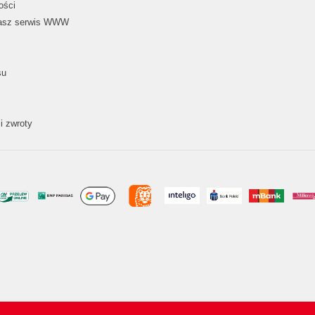
ości
nasz serwis WWW
su
i zwroty