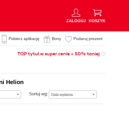
ZALOGUJ
KOSZYK
Pobierz aplikację
Bony
Podaruj prezent
TOP tytuł w super cenie » 50% taniej
ni Helion
Data wydania
Sortuj wg:
Data wydania