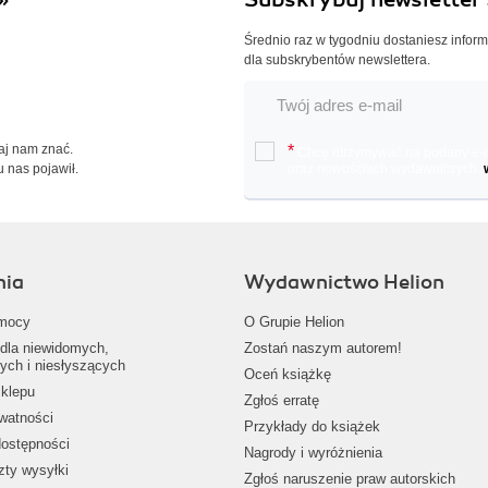
Średnio raz w tygodniu dostaniesz infor
dla subskrybentów newslettera.
Daj nam znać.
*
Chcę otrzymywać na podany e-ma
u nas pojawił.
oraz nowościach wydawniczych.
nia
Wydawnictwo Helion
mocy
O Grupie Helion
dla niewidomych,
Zostań naszym autorem!
ych i niesłyszących
Oceń książkę
klepu
Zgłoś erratę
ywatności
Przykłady do książek
dostępności
Nagrody i wyróżnienia
zty wysyłki
Zgłoś naruszenie praw autorskich