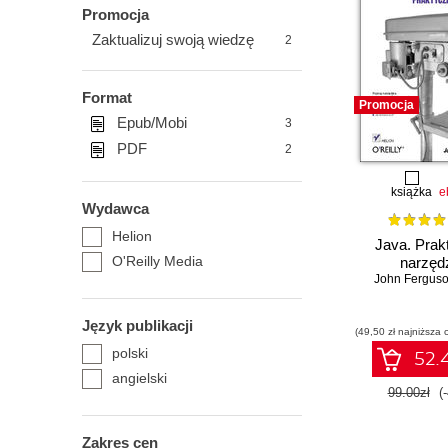
Promocja
Zaktualizuj swoją wiedzę
2
Format
Promocja
Epub/Mobi
3
PDF
2
książka
e
Wydawca
Helion
Java. Prak
O'Reilly Media
narzęd
John Ferguso
Język publikacji
(49,50 zł najniższa 
polski
52.4
angielski
99.00zł
(
Zakres cen