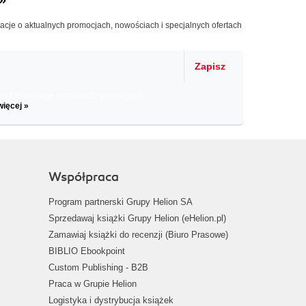
macje o aktualnych promocjach, nowościach i specjalnych ofertach
Zapisz
il informacje o zniżkach, promocjach
więcej »
Współpraca
Program partnerski Grupy Helion SA
Sprzedawaj książki Grupy Helion (eHelion.pl)
Zamawiaj książki do recenzji (Biuro Prasowe)
BIBLIO Ebookpoint
Custom Publishing - B2B
Praca w Grupie Helion
Logistyka i dystrybucja książek