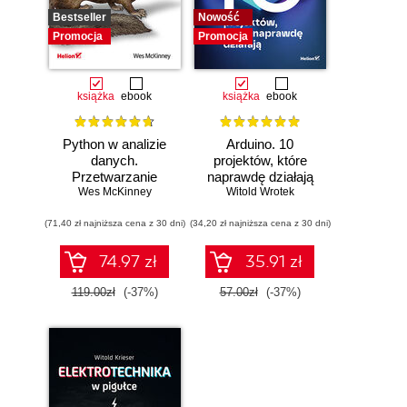
Bestseller
Nowość
Promocja
Promocja
książka
ebook
książka
ebook
Python w analizie
Arduino. 10
danych.
projektów, które
Przetwarzanie
naprawdę działają
danych za pomocą
Wes McKinney
Witold Wrotek
pakietów pandas i
(71,40 zł najniższa cena z 30 dni)
NumPy oraz
(34,20 zł najniższa cena z 30 dni)
środowiska
Jupyter. Wydanie
74.97 zł
35.91 zł
III
119.00zł
(-37%)
57.00zł
(-37%)