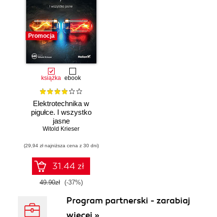
Promocja
książka
ebook
Elektrotechnika w
pigułce. I wszystko
jasne
Witold Krieser
(29,94 zł najniższa cena z 30 dni)
31.44 zł
49.90zł
(-37%)
Program partnerski - zarabiaj
więcej »