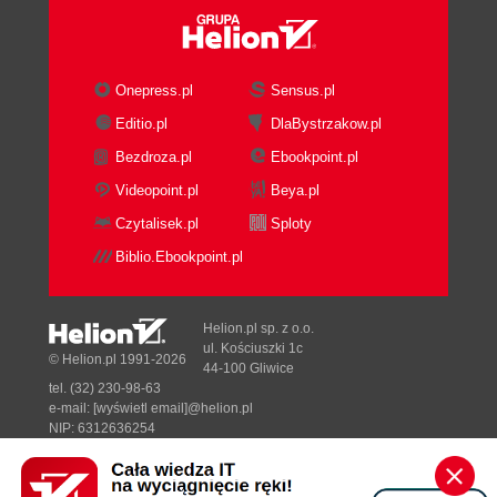
Onepress.pl
Sensus.pl
Editio.pl
DlaBystrzakow.pl
Bezdroza.pl
Ebookpoint.pl
Videopoint.pl
Beya.pl
Czytalisek.pl
Sploty
Biblio.Ebookpoint.pl
Helion.pl sp. z o.o.
ul. Kościuszki 1c
© Helion.pl 1991-2026
44-100 Gliwice
tel. (32) 230-98-63
e-mail:
[wyświetl email]@helion.pl
NIP: 6312636254
Regon: 241989027
Designed with ♥ by
Tonik.pl