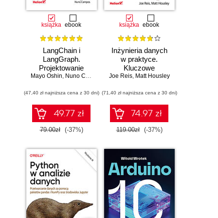
książka
ebook
książka
ebook
LangChain i
Inżynieria danych
LangGraph.
w praktyce.
Projektowanie
Kluczowe
Mayo Oshin
aplikacji opartych
,
Nuno Campos
Joe Reis
koncepcje i
,
Matt Housley
na dużych
najlepsze
(47,40 zł najniższa cena z 30 dni)
modelach
(71,40 zł najniższa cena z 30 dni)
technologie
językowych w
praktyce
49.77 zł
74.97 zł
79.00zł
(-37%)
119.00zł
(-37%)