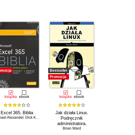
omocja
Bestseller
Promocja
książka
ebook
książka
ebook
Excel 365. Biblia
Jak działa Linux.
hael Alexander
,
Dick Kusleika
Podręcznik
administratora.
Wydanie III
Brian Ward