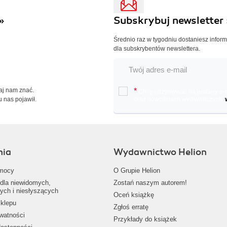
»
Subskrybuj newsletter 
Średnio raz w tygodniu dostaniesz infor
dla subskrybentów newslettera.
Daj nam znać.
*
Chcę otrzymywać na podany e-ma
u nas pojawił.
oraz nowościach wydawniczych.
nia
Wydawnictwo Helion
mocy
O Grupie Helion
dla niewidomych,
Zostań naszym autorem!
ych i niesłyszących
Oceń książkę
klepu
Zgłoś erratę
ywatności
Przykłady do książek