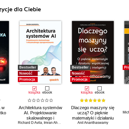
ycje dla Ciebie
Bestseller
Bestseller
Pr
Nowość
Nowość
Promocja
Promocja
książka
ebook
książka
ebook
a w
Architektura systemów
Dlaczego maszyny się
stko
AI. Projektowanie
uczą? O pięknie
Mic
skalowalnego i
matematyki i działaniu
Richard D Avila
niezawodnego
,
Imran Ahmad
współczesnej sztucznej
Anil Ananthaswamy
oprogramowania
inteligencji