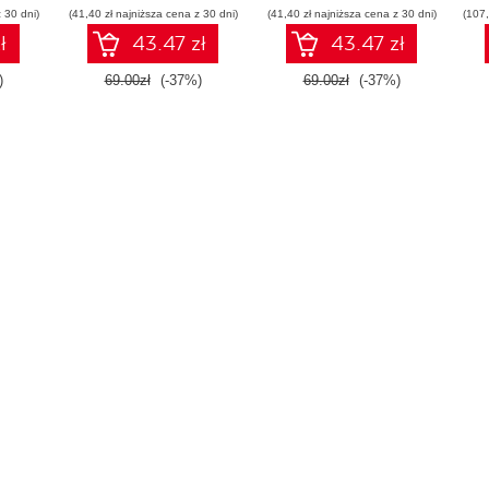
 30 dni)
(41,40 zł najniższa cena z 30 dni)
(41,40 zł najniższa cena z 30 dni)
(107,
ł
43.47 zł
43.47 zł
)
69.00zł
(-37%)
69.00zł
(-37%)