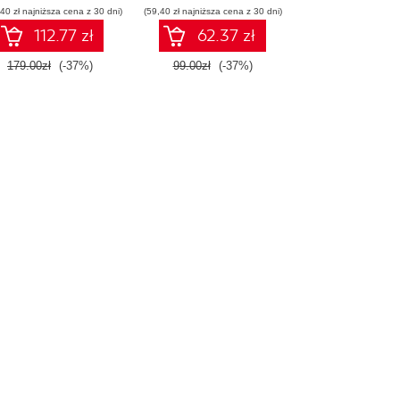
40 zł najniższa cena z 30 dni)
(59,40 zł najniższa cena z 30 dni)
112.77 zł
62.37 zł
179.00zł
(-37%)
99.00zł
(-37%)