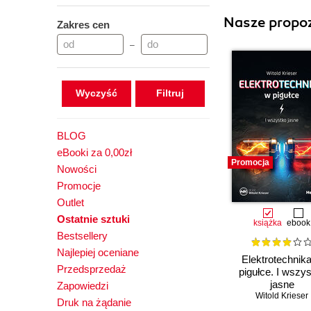
Nasze propoz
Zakres cen
–
Wyczyść
BLOG
eBooki za 0,00zł
Promocja
Nowości
Promocje
Outlet
Ostatnie sztuki
książka
ebook
Bestsellery
Najlepiej oceniane
Elektrotechnik
Przedsprzedaż
pigułce. I wszy
jasne
Zapowiedzi
Witold Krieser
Druk na żądanie