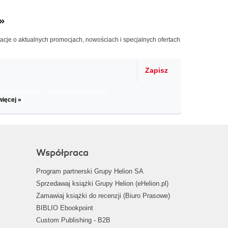
»
macje o aktualnych promocjach, nowościach i specjalnych ofertach
Zapisz
il informacje o zniżkach, promocjach
więcej »
Współpraca
Program partnerski Grupy Helion SA
Sprzedawaj książki Grupy Helion (eHelion.pl)
Zamawiaj książki do recenzji (Biuro Prasowe)
BIBLIO Ebookpoint
Custom Publishing - B2B