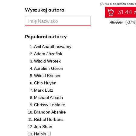
(29,94 zł najniższa cena z
Wyszukaj autora
31.44 z
49.90zł
(-37%
Popularni autorzy
Anil Ananthaswamy
Adam Józefiok
Witold Wrotek
Aurélien Géron
Witold Krieser
Chip Huyen
Mark Lutz
Michael Albada
Chrissy LeMaire
Brandon Abshire
Rishal Hurbans
Jun Shan
Haibin Li