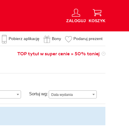
ZALOGUJ
KOSZYK
Pobierz aplikację
Bony
Podaruj prezent
TOP tytuł w super cenie » 50% taniej
Data wydania
Sortuj wg:
Data wydania