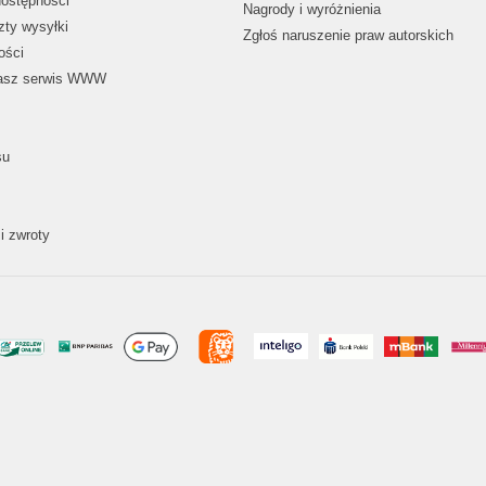
dostępności
Nagrody i wyróżnienia
zty wysyłki
Zgłoś naruszenie praw autorskich
ości
nasz serwis WWW
su
i zwroty