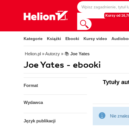
Kursy od 16,70
Kategorie
Książki
Ebooki
Kursy video
Audiobo
Helion.pl
» Autorzy
» 📚
Joe Yates
Joe Yates - ebooki
Tytuły au
Format
Wydawca
Nie znale
Język publikacji