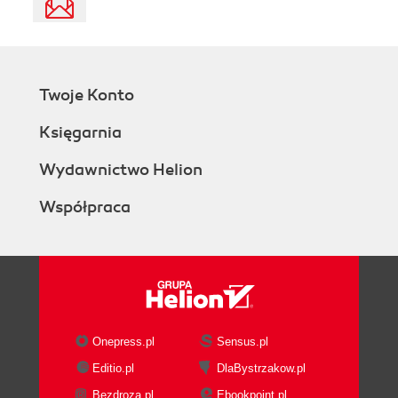
Twoje Konto
Księgarnia
Wydawnictwo Helion
Współpraca
Onepress.pl
Sensus.pl
Editio.pl
DlaBystrzakow.pl
Bezdroza.pl
Ebookpoint.pl