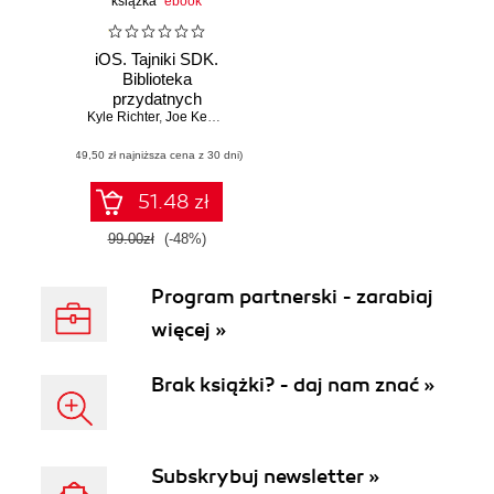
książka
ebook
iOS. Tajniki SDK.
Biblioteka
przydatnych
Kyle Richter
narzędzi
,
Joe Keeley
(49,50 zł najniższa cena z 30 dni)
51.48 zł
99.00zł
(-48%)
Program partnerski - zarabiaj
więcej »
Brak książki? - daj nam znać »
Subskrybuj newsletter »