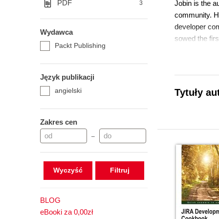
PDF
Jobin is the 
3
community. He
developer com
Wydawca
sowed the fir
Packt Publishing
Język publikacji
Jobin started 
angielski
Tytuły au
SOA world, he
party tools. S
reckons there 
Zakres cen
–
Wyczyść
BLOG
eBooki za 0,00zł