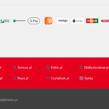
l
Sensus.pl
Editio.pl
DlaBystrzakow.pl
pl
Beya.pl
Czytalisek.pl
Sploty
il]@helion.pl