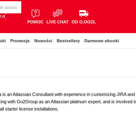
 zł
POMOC
LIVE CHAT
OD O,OOZŁ
oki
Promocje
Nowości
Bestsellery
Darmowe ebooki
a is an Atlassian Consultant with experience in customizing JIRA and 
king with Go2Group as an Atlassian platinum expert, and is involved i
l starter license installations.