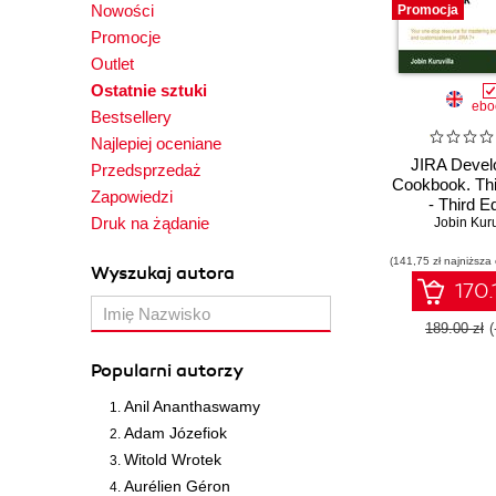
Nowości
Promocja
Promocje
Outlet
Ostatnie sztuki
ebo
Bestsellery
Najlepiej oceniane
JIRA Devel
Przedsprzedaż
Cookbook. Thi
Zapowiedzi
- Third Ed
Druk na żądanie
Jobin Kuru
(141,75 zł najniższa
Wyszukaj autora
170.
189.00 zł
Popularni autorzy
Anil Ananthaswamy
Adam Józefiok
Witold Wrotek
Aurélien Géron