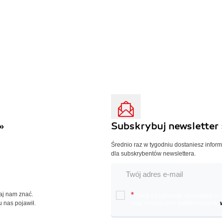
»
Subskrybuj newsletter 
Średnio raz w tygodniu dostaniesz infor
dla subskrybentów newslettera.
Daj nam znać.
*
Chcę otrzymywać na podany e-ma
u nas pojawił.
oraz nowościach wydawniczych.