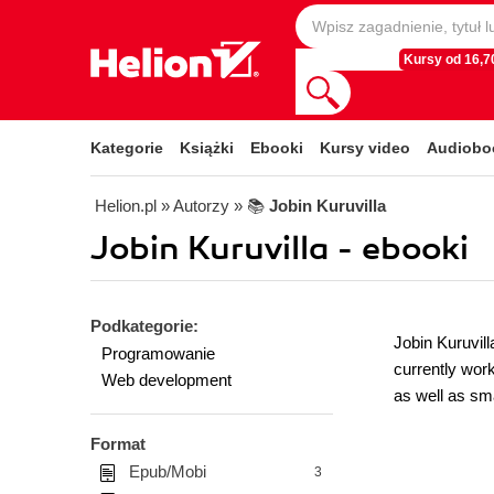
Kursy od 16,70
Kategorie
Książki
Ebooki
Kursy video
Audiobo
Helion.pl
» Autorzy
» 📚
Jobin Kuruvilla
Jobin Kuruvilla - ebooki
Podkategorie:
Jobin Kuruvill
Programowanie
currently wor
Web development
as well as smal
Format
Epub/Mobi
3