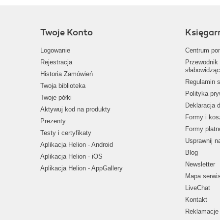
Twoje Konto
Księgar
Logowanie
Centrum po
Rejestracja
Przewodnik 
słabowidząc
Historia Zamówień
Regulamin s
Twoja biblioteka
Polityka pr
Twoje półki
Deklaracja 
Aktywuj kod na produkty
Formy i kos
Prezenty
Formy płatn
Testy i certyfikaty
Usprawnij 
Aplikacja Helion - Android
Blog
Aplikacja Helion - iOS
Newsletter
Aplikacja Helion - AppGallery
Mapa serwi
LiveChat
Kontakt
Reklamacje 