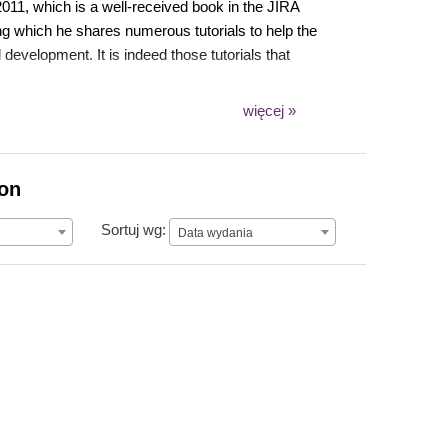
011, which is a well-received book in the JIRA
g which he shares numerous tutorials to help the
evelopment. It is indeed those tutorials that
więcej »
in India. After spending his initial years in the
ion
oss during the evaluation of a number of third-
d. He has been doing it ever since, and he
Data wydania
Sortuj wg:
Data wydania