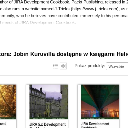
author of JIRA Development Cookbook, Packt Publishing, released in 2
 also runs a website named J-Tricks (https://www.j-tricks.com), usin
munity, who he believes have contributed immensely to his personal d
st seeds of JIRA Development Cookbook.
his career as a Java/J2EE developer in one of the biggest IT companies 
tora: Jobin Kuruvilla dostępne w księgarni Hel
 got hooked into this amazing product called JIRA, which he came acr
oon, Jobin realized the power of JIRA, and pledged to spread the wor
Pokaż produkty:
Wszystkie
is a long way to go!