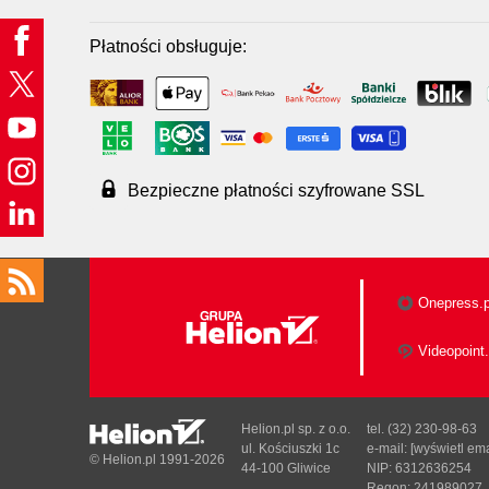
Płatności obsługuje:
Bezpieczne płatności szyfrowane SSL
Onepress.p
Videopoint.
Helion.pl sp. z o.o.
tel. (32) 230-98-63
ul. Kościuszki 1c
e-mail:
[wyświetl ema
© Helion.pl 1991-2026
44-100 Gliwice
NIP: 6312636254
Regon: 241989027