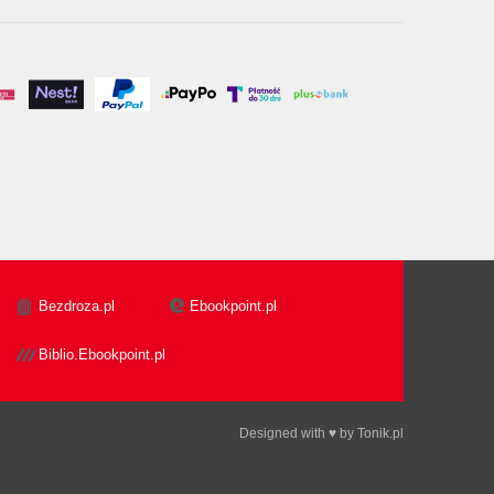
Bezdroza.pl
Ebookpoint.pl
Biblio.Ebookpoint.pl
Designed with ♥ by
Tonik.pl