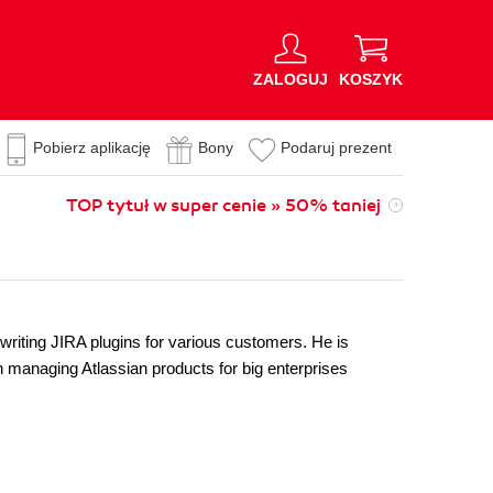
ZALOGUJ
KOSZYK
Pobierz aplikację
Bony
Podaruj prezent
TOP tytuł w super cenie » 50% taniej
writing JIRA plugins for various customers. He is
n managing Atlassian products for big enterprises