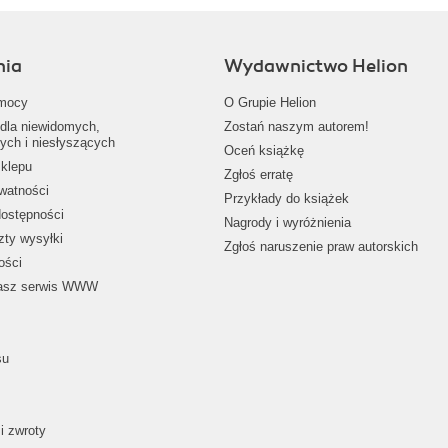
nia
Wydawnictwo Helion
mocy
O Grupie Helion
dla niewidomych,
Zostań naszym autorem!
ych i niesłyszących
Oceń książkę
klepu
Zgłoś erratę
ywatności
Przykłady do książek
dostępności
Nagrody i wyróżnienia
zty wysyłki
Zgłoś naruszenie praw autorskich
ości
nasz serwis WWW
su
i zwroty