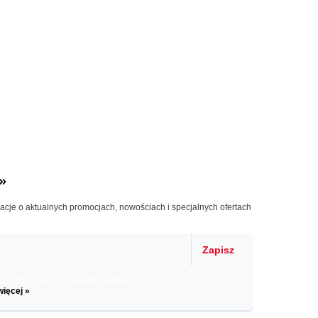
»
macje o aktualnych promocjach, nowościach i specjalnych ofertach
Zapisz
il informacje o zniżkach, promocjach
więcej »