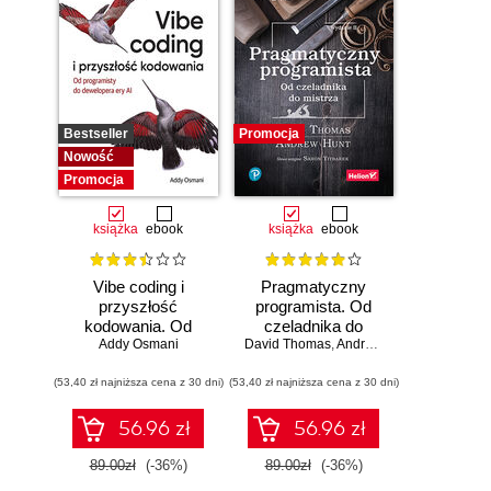
Bestseller
Promocja
Nowość
Promocja
książka
ebook
książka
ebook
Vibe coding i
Pragmatyczny
przyszłość
programista. Od
kodowania. Od
czeladnika do
programisty do
Addy Osmani
mistrza. Wydanie II
David Thomas
,
Andrew Hunt
dewelopera ery AI
(53,40 zł najniższa cena z 30 dni)
(53,40 zł najniższa cena z 30 dni)
56.96 zł
56.96 zł
89.00zł
(-36%)
89.00zł
(-36%)