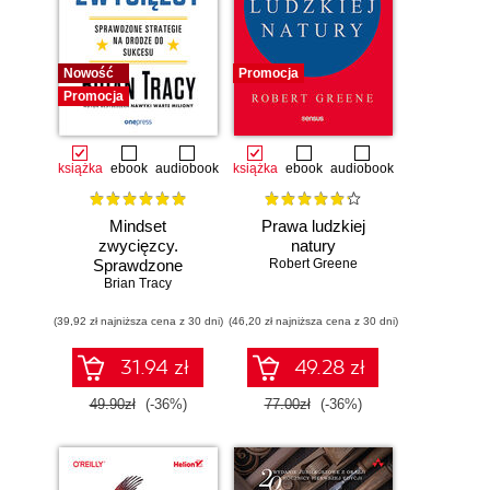
Nowość
Promocja
Promocja
książka
ebook
audiobook
książka
ebook
audiobook
Mindset
Prawa ludzkiej
zwycięzcy.
natury
Sprawdzone
Robert Greene
strategie na drodze
Brian Tracy
do sukcesu
(39,92 zł najniższa cena z 30 dni)
(46,20 zł najniższa cena z 30 dni)
31.94 zł
49.28 zł
49.90zł
(-36%)
77.00zł
(-36%)