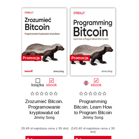
Promocja
Promocja
książka
ebook
ebook
Zrozumieć Bitcoin.
Programming
Programowanie
Bitcoin. Learn How
kryptowalut od
to Program Bitcoin
Jimmy Song
podstaw
from Scratch
Jimmy Song
(29,49 zł najniższa cena z 30 dni)
(143,40 zł najniższa cena z 30
dni)