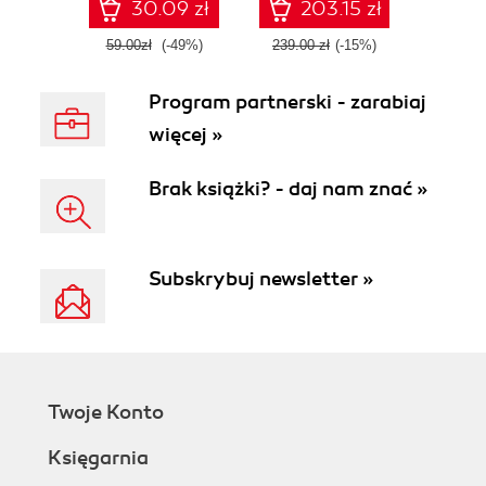
30.09 zł
203.15 zł
59.00zł
(-49%)
239.00 zł
(-15%)
Program partnerski - zarabiaj
więcej »
Brak książki? - daj nam znać »
Subskrybuj newsletter »
Twoje Konto
Księgarnia