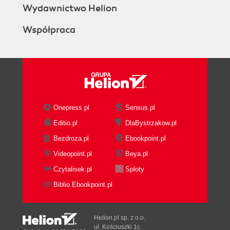
Wydawnictwo Helion
Współpraca
Onepress.pl
Sensus.pl
Editio.pl
DlaBystrzakow.pl
Bezdroza.pl
Ebookpoint.pl
Videopoint.pl
Beya.pl
Czytalisek.pl
Sploty
Biblio.Ebookpoint.pl
Helion.pl sp. z o.o.
ul. Kościuszki 1c