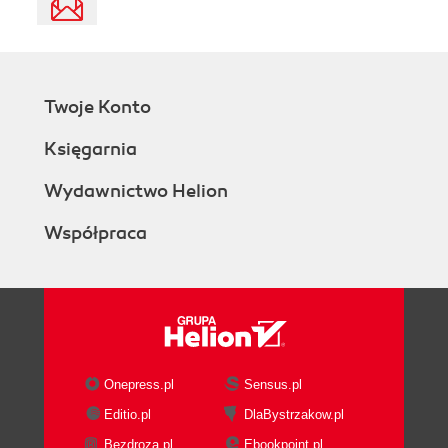
Twoje Konto
Księgarnia
Wydawnictwo Helion
Współpraca
Onepress.pl
Sensus.pl
Editio.pl
DlaBystrzakow.pl
Bezdroza.pl
Ebookpoint.pl