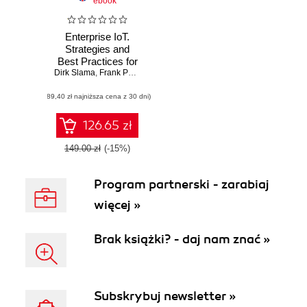
ebook
Enterprise IoT.
Strategies and
Best Practices for
Dirk Slama
Connected
,
Frank Puhlmann
,
Jim Morrish
Products and
(89,40 zł najniższa cena z 30 dni)
Services
126.65 zł
149.00 zł
(-15%)
Program partnerski - zarabiaj
więcej »
Brak książki? - daj nam znać »
Subskrybuj newsletter »