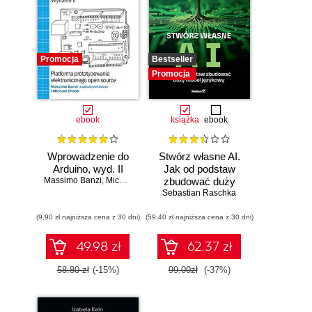
Promocja
Bestseller
Promocja
ebook
książka
ebook
Wprowadzenie do
Stwórz własne AI.
Arduino, wyd. II
Jak od podstaw
Massimo Banzi
,
Michael Shiloh
zbudować duży
model językowy
Sebastian Raschka
(9,90 zł najniższa cena z 30 dni)
(59,40 zł najniższa cena z 30 dni)
49.98 zł
62.37 zł
58.80 zł
(-15%)
99.00zł
(-37%)