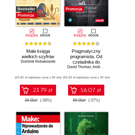
Bestseller
Promocja
Promocja
książka
ebook
książka
ebook
Mała księga
Pragmatyczny
wielkich szyfrów
programista. Od
Dominik Robakowski
czeladnika do
mistrza. Wydanie II
David Thomas
,
Andrew Hunt
(23,40 zł najniższa cena z 30 dni)
(53,40 zł najniższa cena z 30 dni)
23.79 zł
56.07 zł
39.00zł
(-39%)
89.00zł
(-37%)