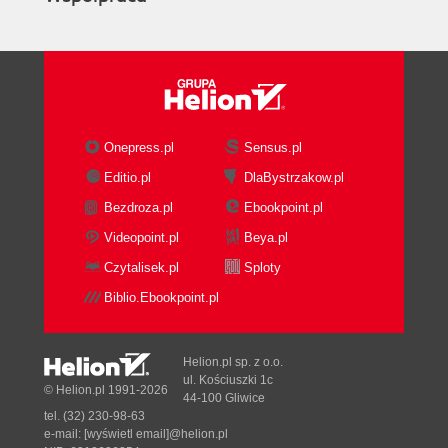
Onepress.pl
Sensus.pl
Editio.pl
DlaBystrzakow.pl
Bezdroza.pl
Ebookpoint.pl
Videopoint.pl
Beya.pl
Czytalisek.pl
Sploty
Biblio.Ebookpoint.pl
Helion.pl sp. z o.o.
ul. Kościuszki 1c
© Helion.pl 1991-2026
44-100 Gliwice
tel. (32) 230-98-63
e-mail:
[wyświetl email]@helion.pl