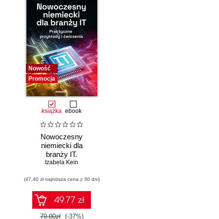
Nowość
Promocja
książka
ebook
Nowoczesny
niemiecki dla
branży IT.
Praktyczne
Izabela Kein
przykłady i
(47,40 zł najniższa cena z 30 dni)
ćwiczenia
49.77 zł
79.00zł
(-37%)