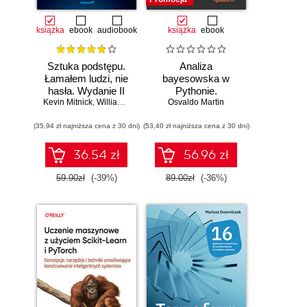
książka
ebook
audiobook
książka
ebook
Sztuka podstępu.
Analiza
Łamałem ludzi, nie
bayesowska w
hasła. Wydanie II
Pythonie.
Kevin Mitnick
,
William L. Simon
Osvaldo Martin
Praktyczny
przewodnik po
(35,94 zł najniższa cena z 30 dni)
(53,40 zł najniższa cena z 30 dni)
modelowaniu
probabilistycznym.
Wydanie III
36.54 zł
56.96 zł
59.90zł
(-39%)
89.00zł
(-36%)