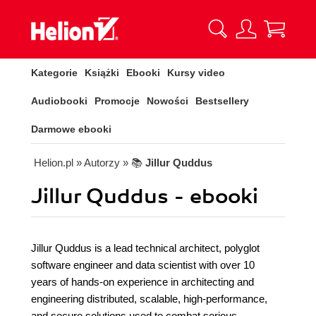
Kategorie
Książki
Ebooki
Kursy video
Audiobooki
Promocje
Nowości
Bestsellery
Darmowe ebooki
Helion.pl
» Autorzy
» 📚
Jillur Quddus
Jillur Quddus - ebooki
Jillur Quddus is a lead technical architect, polyglot
software engineer and data scientist with over 10
years of hands-on experience in architecting and
engineering distributed, scalable, high-performance,
and secure solutions used to combat serious