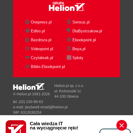
Onepress.pl
Sensus.pl
Editio.pl
DlaBystrzakow.pl
Bezdroza.pl
Ebookpoint.pl
Videopoint.pl
Beya.pl
Czytalisek.pl
Sploty
Biblio.Ebookpoint.pl
Helion.pl sp. z o.o.
ul. Kościuszki 1c
© Helion.pl 1991-2026
44-100 Gliwice
tel. (32) 230-98-63
e-mail:
[wyświetl email]@helion.pl
NIP: 6312636254
Regon: 241989027
Designed with ♥ by
Tonik.pl