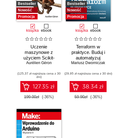
Bestseller
Bestseller
Nowość
Nowość
Promocja
Promocja
książka
ebook
książka
ebook
Uczenie
Terraform w
maszynowe z
praktyce. Buduj i
użyciem Scikit-
automatyzuj
Learn i PyTorch.
Aurélien Géron
Mariusz Dworniczak
infrastrukturę
Koncepcje,
chmurową oraz
(125,37 zł najniższa cena z 30
narzędzia i techniki
(29,95 zł najniższa cena z 30 dni)
zarządzaj nią z
dni)
umożliwiające
wykorzystaniem
konstruowanie
Dockera
127.35 zł
38.34 zł
inteligentnych
systemów
199.00zł
(-36%)
59.90zł
(-36%)