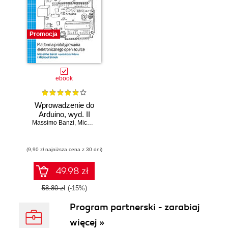
Promocja
ebook
Wprowadzenie do
Arduino, wyd. II
Massimo Banzi
,
Michael Shiloh
(9,90 zł najniższa cena z 30 dni)
49.98 zł
58.80 zł
(-15%)
Program partnerski - zarabiaj
więcej »