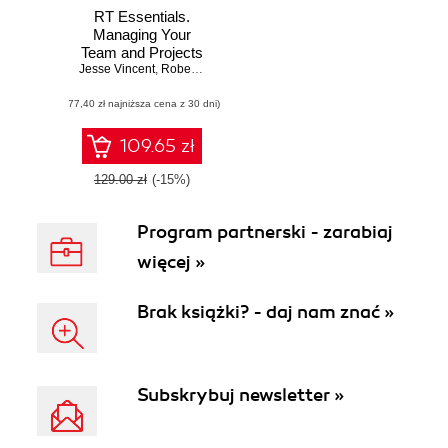
RT Essentials.
Managing Your
Team and Projects
Jesse Vincent
with Request
,
Robert Spier
,
Dave Rolsky
Tracker
(77,40 zł najniższa cena z 30 dni)
109.65 zł
129.00 zł
(-15%)
Program partnerski - zarabiaj
więcej »
Brak książki? - daj nam znać »
Subskrybuj newsletter »