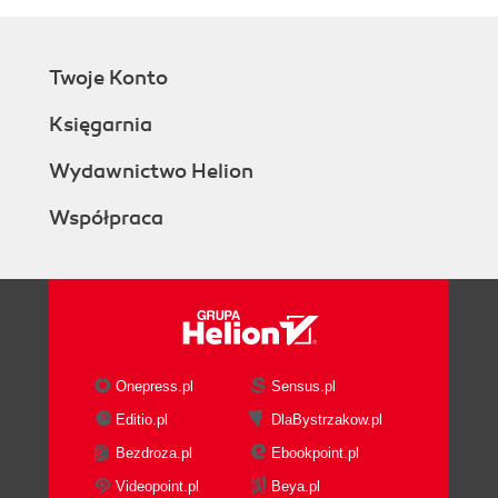
Twoje Konto
Księgarnia
Wydawnictwo Helion
Współpraca
Onepress.pl
Sensus.pl
Editio.pl
DlaBystrzakow.pl
Bezdroza.pl
Ebookpoint.pl
Videopoint.pl
Beya.pl