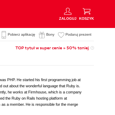
ZALOGUJ
KOSZYK
Pobierz aplikację
Bony
Podaruj prezent
TOP tytuł w super cenie » 50% taniej
was PHP. He started his first programming job at
 out about the wonderful language that Ruby is.
ently, he works at Firmhouse, which is a company
ed the Ruby on Rails hosting platform at
am as a member. He is responsible for the merge