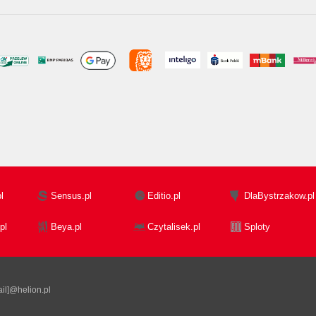
l
Sensus.pl
Editio.pl
DlaBystrzakow.pl
pl
Beya.pl
Czytalisek.pl
Sploty
il]@helion.pl