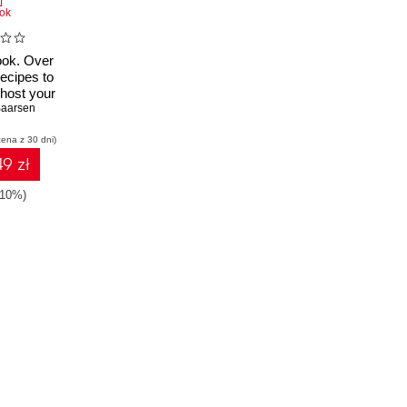
ok
ook. Over
ecipes to
f-host your
ository
Baarsen
tLab
cena z 30 dni)
9 zł
-10%)