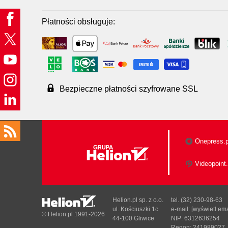
Płatności obsługuje:
Bezpieczne płatności szyfrowane SSL
Onepress.p
Videopoint.
Helion.pl sp. z o.o.
tel. (32) 230-98-63
ul. Kościuszki 1c
e-mail:
[wyświetl ema
© Helion.pl 1991-2026
44-100 Gliwice
NIP: 6312636254
Regon: 241989027