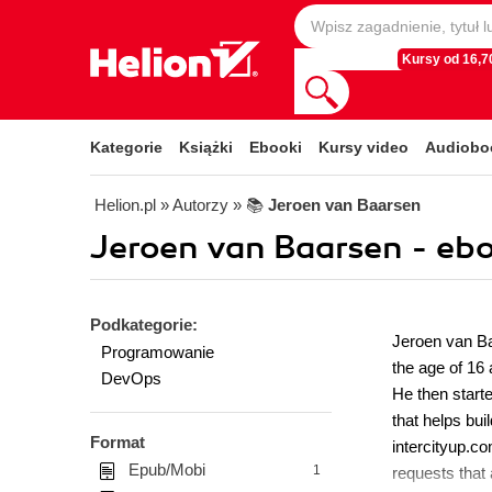
Kursy od 16,70
Kategorie
Książki
Ebooki
Kursy video
Audiobo
Helion.pl
» Autorzy
» 📚
Jeroen van Baarsen
Jeroen van Baarsen - eb
Podkategorie:
Jeroen van Ba
Programowanie
the age of 16
DevOps
He then start
that helps bu
Format
intercityup.c
Epub/Mobi
1
requests that