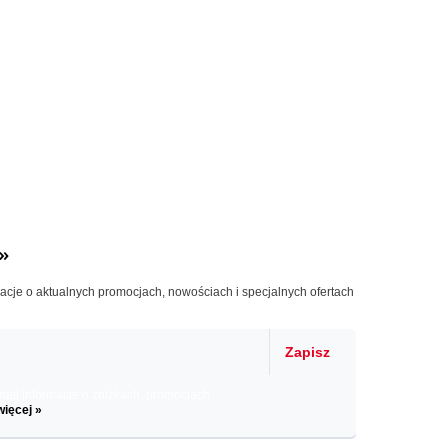
»
macje o aktualnych promocjach, nowościach i specjalnych ofertach
Zapisz
il informacje o zniżkach, promocjach
więcej »