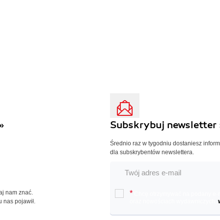
»
Subskrybuj newsletter 
Średnio raz w tygodniu dostaniesz infor
dla subskrybentów newslettera.
Daj nam znać.
*
Chcę otrzymywać na podany e-ma
u nas pojawił.
oraz nowościach wydawniczych.