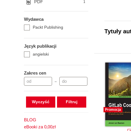
PDF
1
Wydawca
Packt Publishing
Tytuły au
Język publikacji
angielski
Zakres cen
–
Wyczyść
Promocja
BLOG
eBooki za 0,00zł