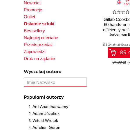
Nowości
ebo
Promocje
Outlet
Gitlab Cookb
Ostatnie sztuki
60 hands-on r
efficiently sel
Bestsellery
own Git rep
Jeroen van 
Najlepiej oceniane
using Gi
Przedsprzedaż
(71,24 zł najniższa 
Zapowiedzi
85.4
Druk na żądanie
94.99 zł
(
Wyszukaj autora
Popularni autorzy
Anil Ananthaswamy
Adam Józefiok
Witold Wrotek
Aurélien Géron