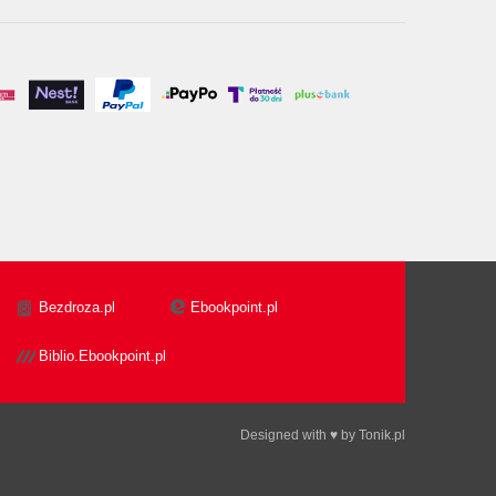
Bezdroza.pl
Ebookpoint.pl
Biblio.Ebookpoint.pl
Designed with ♥ by
Tonik.pl