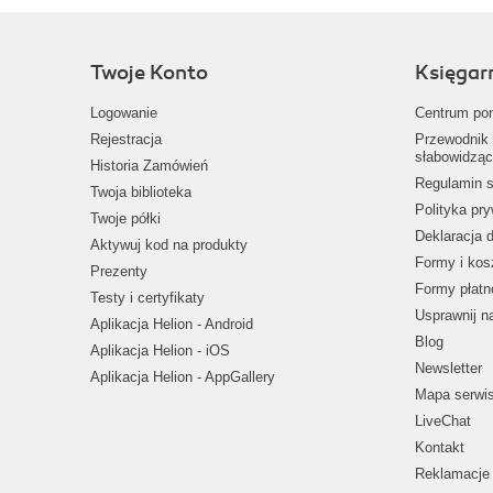
Twoje Konto
Księgar
Logowanie
Centrum po
Rejestracja
Przewodnik 
słabowidząc
Historia Zamówień
Regulamin s
Twoja biblioteka
Polityka pr
Twoje półki
Deklaracja 
Aktywuj kod na produkty
Formy i kos
Prezenty
Formy płatn
Testy i certyfikaty
Usprawnij 
Aplikacja Helion - Android
Blog
Aplikacja Helion - iOS
Newsletter
Aplikacja Helion - AppGallery
Mapa serwi
LiveChat
Kontakt
Reklamacje 