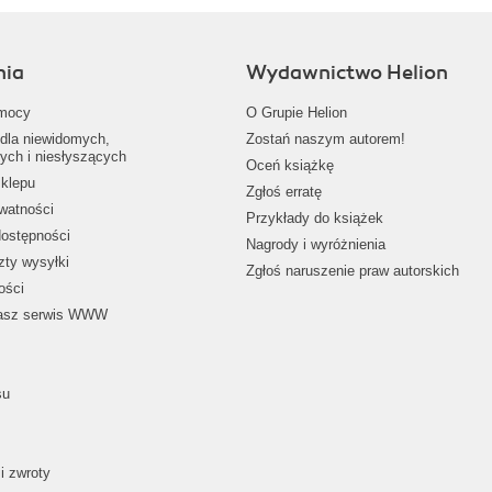
nia
Wydawnictwo Helion
mocy
O Grupie Helion
dla niewidomych,
Zostań naszym autorem!
ych i niesłyszących
Oceń książkę
klepu
Zgłoś erratę
ywatności
Przykłady do książek
dostępności
Nagrody i wyróżnienia
zty wysyłki
Zgłoś naruszenie praw autorskich
ości
nasz serwis WWW
su
i zwroty