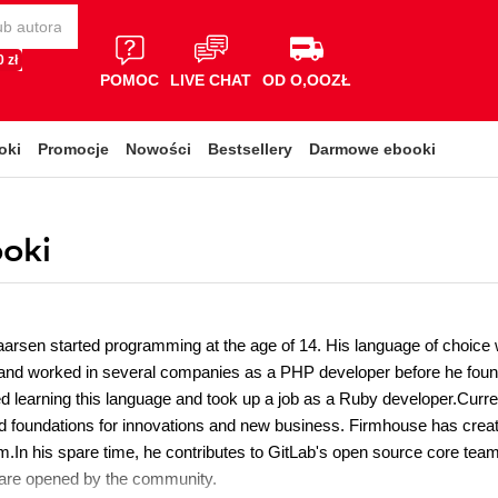
 zł
POMOC
LIVE CHAT
OD O,OOZŁ
oki
Promocje
Nowości
Bestsellery
Darmowe ebooki
ooki
arsen started programming at the age of 14. His language of choice 
 and worked in several companies as a PHP developer before he found
ed learning this language and took up a job as a Ruby developer.Curr
ild foundations for innovations and new business. Firmhouse has creat
om.In his spare time, he contributes to GitLab's open source core te
 are opened by the community.