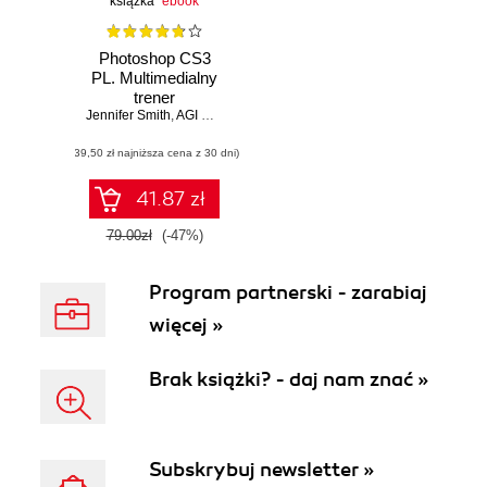
książka
ebook
Photoshop CS3
PL. Multimedialny
trener
Jennifer Smith
,
AGI Creative Team
(39,50 zł najniższa cena z 30 dni)
41.87 zł
79.00zł
(-47%)
Program partnerski - zarabiaj
więcej »
Brak książki? - daj nam znać »
Subskrybuj newsletter »