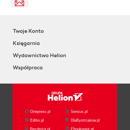
Twoje Konto
Księgarnia
Wydawnictwo Helion
Współpraca
Onepress.pl
Sensus.pl
Editio.pl
DlaBystrzakow.pl
Bezdroza.pl
Ebookpoint.pl