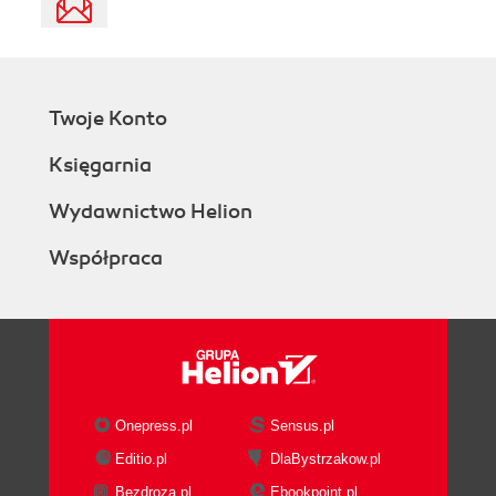
Twoje Konto
Księgarnia
Wydawnictwo Helion
Współpraca
Onepress.pl
Sensus.pl
Editio.pl
DlaBystrzakow.pl
Bezdroza.pl
Ebookpoint.pl