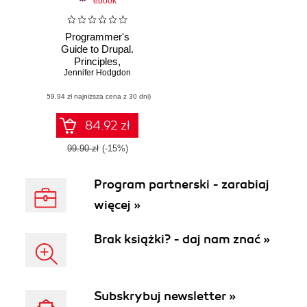
ebook
Programmer's
Guide to Drupal.
Principles,
Jennifer Hodgdon
Practices, and
Pitfalls. 2nd Edition
(59,94 zł najniższa cena z 30 dni)
84.92 zł
99.90 zł
(-15%)
Program partnerski - zarabiaj
więcej »
Brak książki? - daj nam znać »
Subskrybuj newsletter »