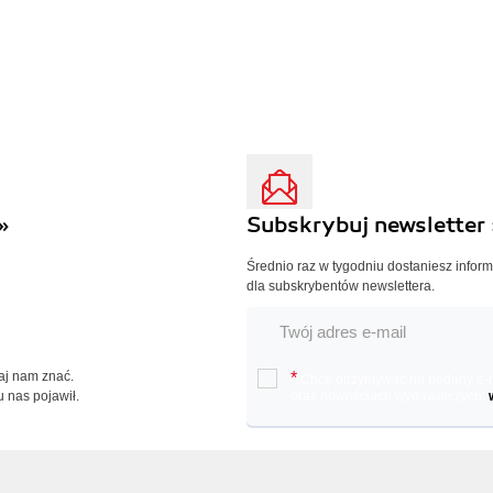
»
Subskrybuj newsletter 
Średnio raz w tygodniu dostaniesz infor
dla subskrybentów newslettera.
Daj nam znać.
*
Chcę otrzymywać na podany e-ma
u nas pojawił.
oraz nowościach wydawniczych.