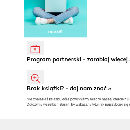
Program partnerski - zarabiaj więcej 
Brak książki? - daj nam znać »
Nie znalazłeś książki, którą powinniśmy mieć w naszej ofercie? 
Dołożymy wszelkich starań, by wskazany tytuł jak najszybciej się 