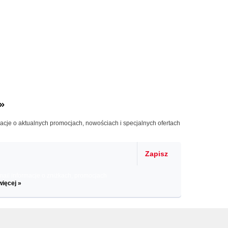
»
macje o aktualnych promocjach, nowościach i specjalnych ofertach
Zapisz
il informacje o zniżkach, promocjach
więcej »