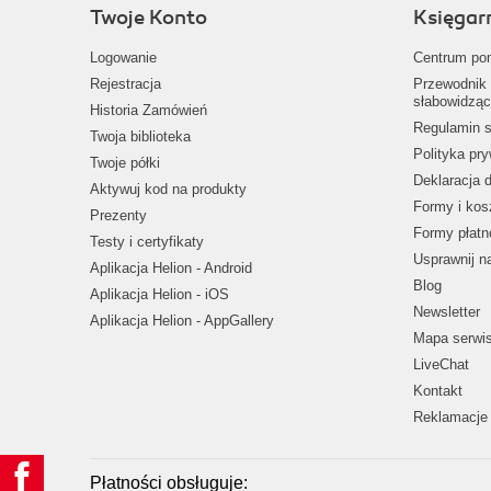
Twoje Konto
Księgar
Logowanie
Centrum po
Rejestracja
Przewodnik 
słabowidząc
Historia Zamówień
Regulamin s
Twoja biblioteka
Polityka pr
Twoje półki
Deklaracja 
Aktywuj kod na produkty
Formy i kos
Prezenty
Formy płatn
Testy i certyfikaty
Usprawnij 
Aplikacja Helion - Android
Blog
Aplikacja Helion - iOS
Newsletter
Aplikacja Helion - AppGallery
Mapa serwi
LiveChat
Kontakt
Reklamacje 
Płatności obsługuje: