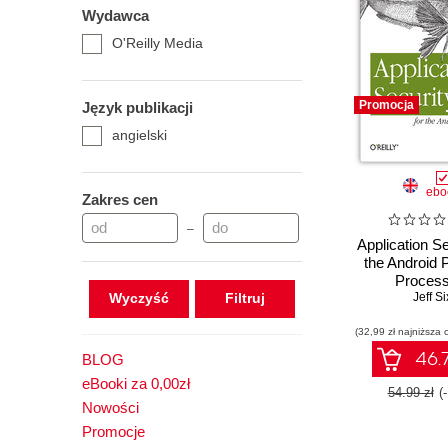
Wydawca
O'Reilly Media
Promocja
Język publikacji
angielski
ebo
Zakres cen
–
Application Se
the Android 
Process
Wyczyść
Permissions, 
Jeff Si
Safegua
(32,99 zł najniższa 
46.7
BLOG
eBooki za 0,00zł
54.99 zł
(
Nowości
Promocje