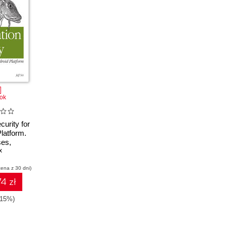
ok
curity for
Platform.
es,
and Other
x
rds
cena z 30 dni)
4 zł
-15%)