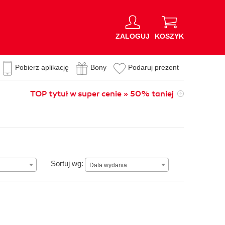
ZALOGUJ
KOSZYK
Pobierz aplikację
Bony
Podaruj prezent
TOP tytuł w super cenie » 50% taniej
Data wydania
Sortuj wg:
Data wydania