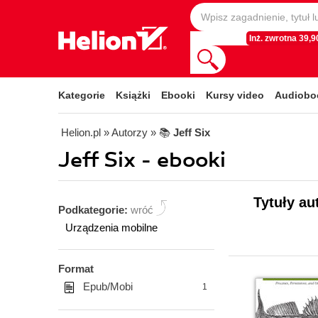
Inż. zwrotna 39,90
Kategorie
Książki
Ebooki
Kursy video
Audiobo
Helion.pl
» Autorzy
» 📚
Jeff Six
Jeff Six - ebooki
Tytuły au
Podkategorie:
wróć
Urządzenia mobilne
Format
Epub/Mobi
1