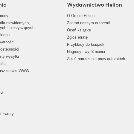
nia
Wydawnictwo Helion
mocy
O Grupie Helion
dla niewidomych,
Zostań naszym autorem!
ych i niesłyszących
Oceń książkę
klepu
Zgłoś erratę
ywatności
Przykłady do książek
dostępności
Nagrody i wyróżnienia
zty wysyłki
Zgłoś naruszenie praw autorskich
ości
nasz serwis WWW
su
i zwroty