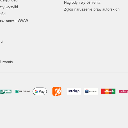
dostępności
Nagrody i wyróżnienia
zty wysyłki
Zgłoś naruszenie praw autorskich
ości
nasz serwis WWW
su
i zwroty