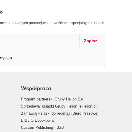
»
macje o aktualnych promocjach, nowościach i specjalnych ofertach
Zapisz
il informacje o zniżkach, promocjach
więcej »
Współpraca
Program partnerski Grupy Helion SA
Sprzedawaj książki Grupy Helion (eHelion.pl)
Zamawiaj książki do recenzji (Biuro Prasowe)
BIBLIO Ebookpoint
Custom Publishing - B2B