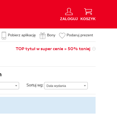
ZALOGUJ
KOSZYK
Pobierz aplikację
Bony
Podaruj prezent
TOP tytuł w super cenie » 50% taniej
n
Data wydania
Sortuj wg:
Data wydania