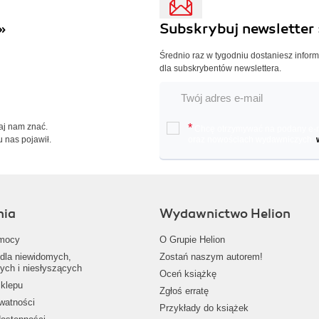
»
Subskrybuj newsletter 
Średnio raz w tygodniu dostaniesz infor
dla subskrybentów newslettera.
Daj nam znać.
*
Chcę otrzymywać na podany e-ma
u nas pojawił.
oraz nowościach wydawniczych.
nia
Wydawnictwo Helion
mocy
O Grupie Helion
dla niewidomych,
Zostań naszym autorem!
ych i niesłyszących
Oceń książkę
klepu
Zgłoś erratę
ywatności
Przykłady do książek