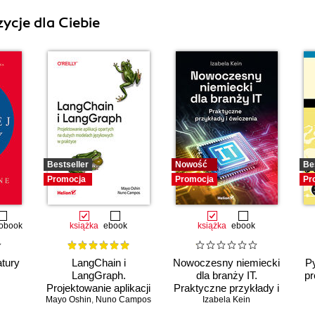
ycje dla Ciebie
Bestseller
Nowość
Be
Promocja
Promocja
Pr
obook
książka
ebook
książka
ebook
atury
LangChain i
Nowoczesny niemiecki
Py
LangGraph.
dla branży IT.
pr
Projektowanie aplikacji
Praktyczne przykłady i
Mayo Oshin
opartych na dużych
,
Nuno Campos
Izabela Kein
ćwiczenia
modelach językowych