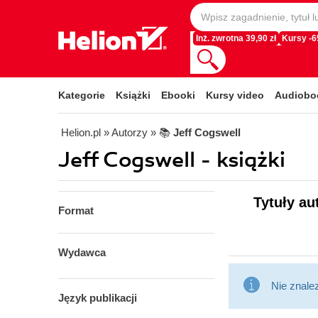
Inż. zwrotna 39,90 zł
Kursy -
Kategorie
Książki
Ebooki
Kursy video
Audiobo
Helion.pl
» Autorzy
» 📚
Jeff Cogswell
Jeff Cogswell - książki
Tytuły au
Format
Wydawca
Nie znale
Język publikacji