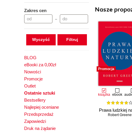
Nasze propoz
Zakres cen
–
Wyczyść
BLOG
eBooki za 0,00zł
Promocja
Nowości
Promocje
Outlet
Ostatnie sztuki
książka
ebook
audi
Bestsellery
Najlepiej oceniane
Prawa ludzkiej n
Przedsprzedaż
Robert Greene
Zapowiedzi
Druk na żądanie