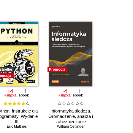
stseller
Promocja
omocja
książka
ebook
książka
ebook
thon. Instrukcje dla
Informatyka śledcza.
ogramisty. Wydanie
Gromadzenie, analiza i
III
zabezpieczanie
Eric Matthes
William Oettinger
dowodów
elektronicznych dla