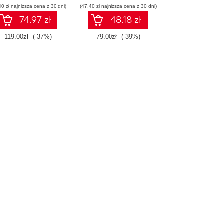
40 zł najniższa cena z 30 dni)
(47,40 zł najniższa cena z 30 dni)
początkujących.
Wydanie II
74.97 zł
48.18 zł
119.00zł
(-37%)
79.00zł
(-39%)