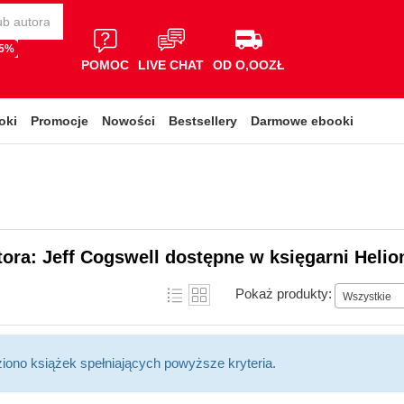
65%
POMOC
LIVE CHAT
OD O,OOZŁ
oki
Promocje
Nowości
Bestsellery
Darmowe ebooki
tora: Jeff Cogswell dostępne w księgarni Helio
Pokaż produkty:
Wszystkie
ziono książek spełniających powyższe kryteria.