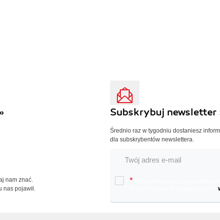
»
Subskrybuj newsletter 
Średnio raz w tygodniu dostaniesz infor
dla subskrybentów newslettera.
Daj nam znać.
*
Chcę otrzymywać na podany e-ma
u nas pojawił.
oraz nowościach wydawniczych.