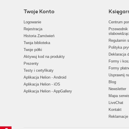
Twoje Konto
Księgar
Logowanie
Centrum po
Rejestracja
Przewodnik 
słabowidząc
Historia Zamówień
Regulamin s
Twoja biblioteka
Polityka pr
Twoje półki
Deklaracja 
Aktywuj kod na produkty
Formy i kos
Prezenty
Formy płatn
Testy i certyfikaty
Usprawnij 
Aplikacja Helion - Android
Blog
Aplikacja Helion - iOS
Newsletter
Aplikacja Helion - AppGallery
Mapa serwi
LiveChat
Kontakt
Reklamacje 