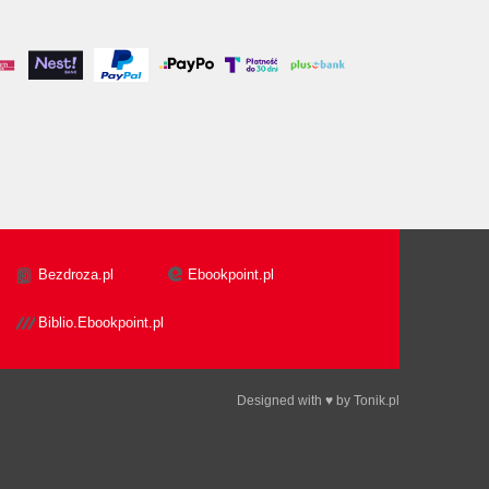
Bezdroza.pl
Ebookpoint.pl
Biblio.Ebookpoint.pl
Designed with ♥ by
Tonik.pl