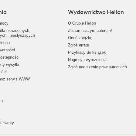
nia
Wydawnictwo Helion
mocy
O Grupie Helion
dla niewidomych,
Zostań naszym autorem!
ych i niesłyszących
Oceń książkę
klepu
Zgłoś erratę
ywatności
Przykłady do książek
dostępności
Nagrody i wyróżnienia
zty wysyłki
Zgłoś naruszenie praw autorskich
ości
nasz serwis WWW
su
i zwroty