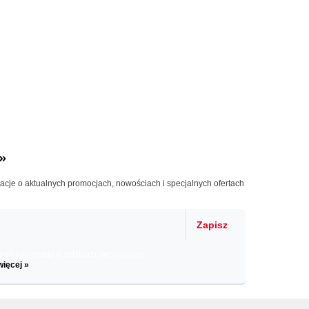
»
macje o aktualnych promocjach, nowościach i specjalnych ofertach
Zapisz
il informacje o zniżkach, promocjach
więcej »