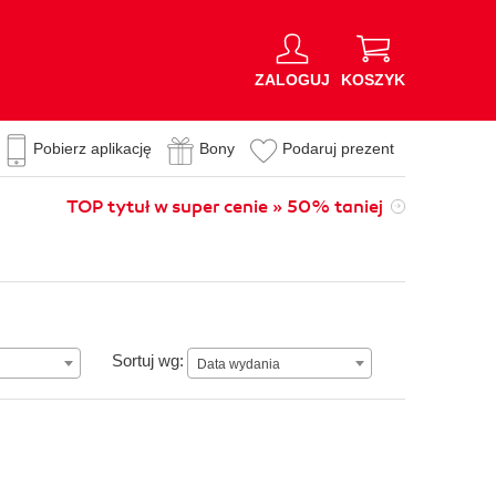
ZALOGUJ
KOSZYK
Pobierz aplikację
Bony
Podaruj prezent
TOP tytuł w super cenie » 50% taniej
Data wydania
Sortuj wg:
Data wydania