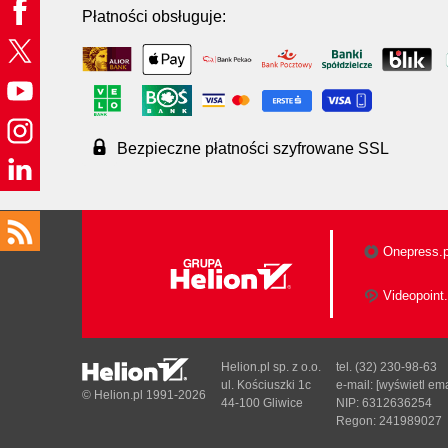
Płatności obsługuje:
Bezpieczne płatności szyfrowane SSL
Onepress.p
Videopoint.
Helion.pl sp. z o.o.
tel. (32) 230-98-63
ul. Kościuszki 1c
e-mail:
[wyświetl ema
© Helion.pl 1991-2026
44-100 Gliwice
NIP: 6312636254
Regon: 241989027