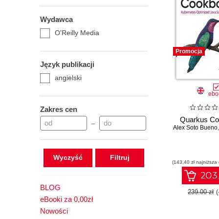
Wydawca
O'Reilly Media
Promocja
Język publikacji
angielski
ebo
Zakres cen
Quarkus Co
–
Alex Soto Bueno
Wyczyść
(143,40 zł najniższa
203.
BLOG
239.00 zł
eBooki za 0,00zł
Nowości