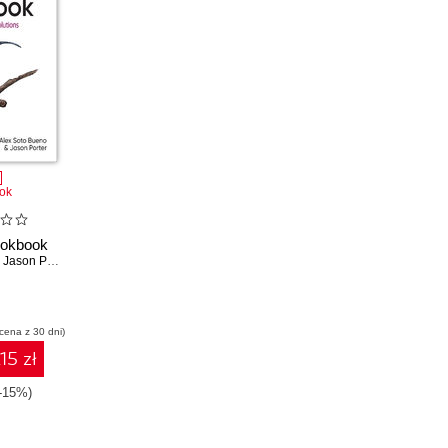
ok
okbook
,
Jason Porter
 cena z 30 dni)
15 zł
(-15%)