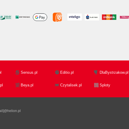
l
Sensus.pl
Editio.pl
DlaBystrzakow.pl
pl
Beya.pl
Czytalisek.pl
Sploty
il]@helion.pl