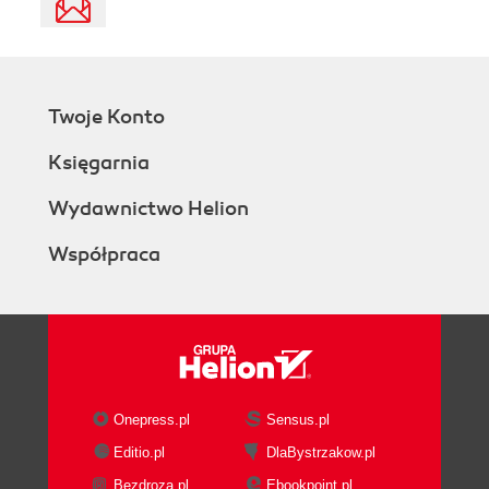
Twoje Konto
Księgarnia
Wydawnictwo Helion
Współpraca
Onepress.pl
Sensus.pl
Editio.pl
DlaBystrzakow.pl
Bezdroza.pl
Ebookpoint.pl