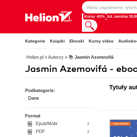
Kursy -65%
Inż. zwrotna 39,90
Kategorie
Książki
Ebooki
Kursy video
Audiobo
Helion.pl
» Autorzy
» 📚
Jasmin Azemovifá
Jasmin Azemovifá - eboo
Tytuły au
Podkategorie:
Dane
Format
Epub/Mobi
1
PDF
1