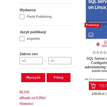
Wydawca
Packt Publishing
Promocja
Język publikacji
angielski
ebo
Zakres cen
SQL Server o
–
Configuri
administering
Server solu
Jasmin Aze
Linu
Wyczyść
(96,75 zł najniższa 
116.
BLOG
129.00 zł
eBooki za 0,00zł
Nowości