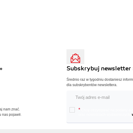
»
Subskrybuj newsletter 
Średnio raz w tygodniu dostaniesz infor
dla subskrybentów newslettera.
Daj nam znać.
*
Chcę otrzymywać na podany e-ma
u nas pojawił.
oraz nowościach wydawniczych.