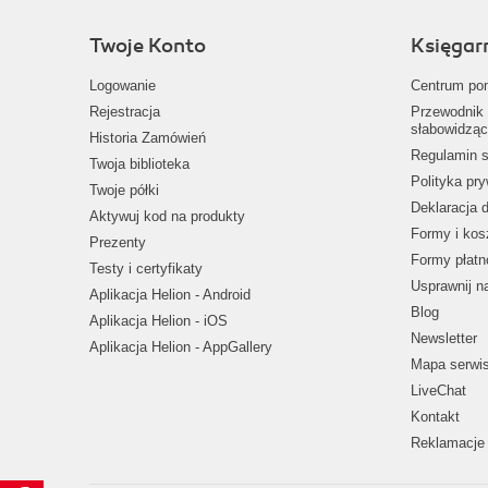
Twoje Konto
Księgar
Logowanie
Centrum po
Rejestracja
Przewodnik 
słabowidząc
Historia Zamówień
Regulamin s
Twoja biblioteka
Polityka pr
Twoje półki
Deklaracja 
Aktywuj kod na produkty
Formy i kos
Prezenty
Formy płatn
Testy i certyfikaty
Usprawnij 
Aplikacja Helion - Android
Blog
Aplikacja Helion - iOS
Newsletter
Aplikacja Helion - AppGallery
Mapa serwi
LiveChat
Kontakt
Reklamacje 