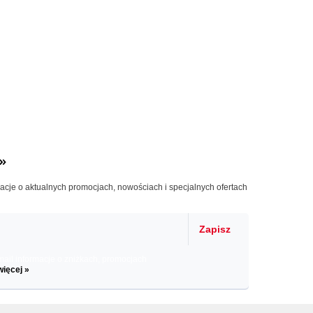
»
macje o aktualnych promocjach, nowościach i specjalnych ofertach
Zapisz
il informacje o zniżkach, promocjach
więcej »