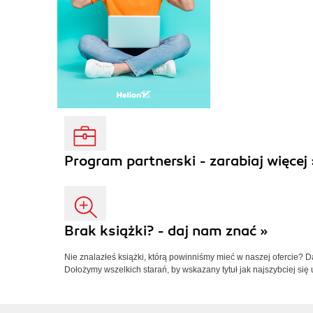
Program partnerski - zarabiaj więcej 
Brak książki? - daj nam znać »
Nie znalazłeś książki, którą powinniśmy mieć w naszej ofercie? 
Dołożymy wszelkich starań, by wskazany tytuł jak najszybciej się 