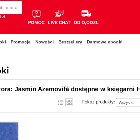
 zł
POMOC
LIVE CHAT
OD O,OOZŁ
oki
Promocje
Nowości
Bestsellery
Darmowe ebooki
ki
tora: Jasmin Azemovifá dostępne w księgarni 
Pokaż produkty:
Wszystkie