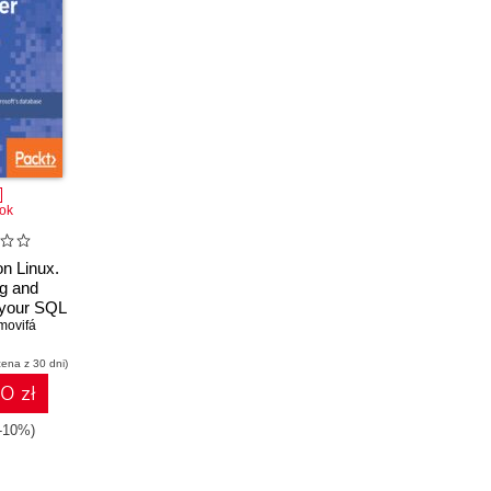
ok
n Linux.
ng and
 your SQL
tion on
movifá
x
cena z 30 dni)
10 zł
(-10%)