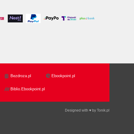
Bezdroza.pl
Ebookpoint.pl
Biblio.Ebookpoint.pl
Designed with ♥ by
Tonik.pl