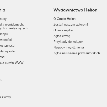
nia
Wydawnictwo Helion
mocy
O Grupie Helion
dla niewidomych,
Zostań naszym autorem!
ych i niesłyszących
Oceń książkę
klepu
Zgłoś erratę
ywatności
Przykłady do książek
dostępności
Nagrody i wyróżnienia
zty wysyłki
Zgłoś naruszenie praw autorskich
ości
nasz serwis WWW
su
i zwroty