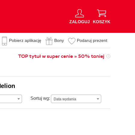
ZALOGUJ
KOSZYK
Pobierz aplikację
Bony
Podaruj prezent
TOP tytuł w super cenie » 50% taniej
Helion
Data wydania
Sortuj wg:
Data wydania