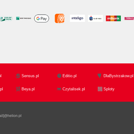
l
Sensus.pl
Editio.pl
DlaBystrzakow.pl
pl
Beya.pl
Czytalisek.pl
Sploty
il]@helion.pl