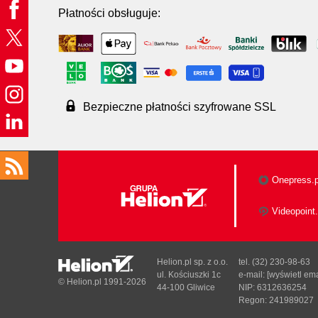
Płatności obsługuje:
Bezpieczne płatności szyfrowane SSL
Onepress.p
Videopoint.
Helion.pl sp. z o.o.
tel. (32) 230-98-63
ul. Kościuszki 1c
e-mail:
[wyświetl ema
© Helion.pl 1991-2026
44-100 Gliwice
NIP: 6312636254
Regon: 241989027