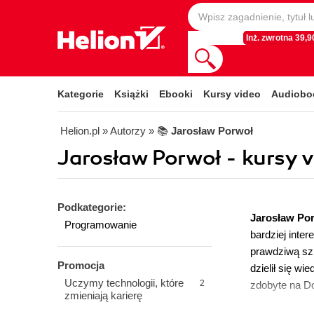
Inż. zwrotna 39,90
Kategorie
Książki
Ebooki
Kursy video
Audiobo
Helion.pl
» Autorzy
» 📚
Jarosław Porwoł
Jarosław Porwoł - kursy 
Podkategorie:
Jarosław Po
Programowanie
bardziej inter
prawdziwą szk
Promocja
dzielił się w
Uczymy technologii, które
2
zdobyte na D
zmieniają karierę