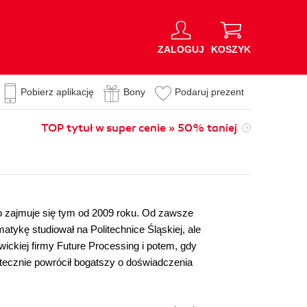
ZALOGUJ
KOSZYK
Pobierz aplikację
Bony
Podaruj prezent
TOP tytuł w super cenie » 50% taniej
zajmuje się tym od 2009 roku. Od zawsze
matykę studiował na Politechnice Śląskiej, ale
ickiej firmy Future Processing i potem, gdy
atecznie powrócił bogatszy o doświadczenia