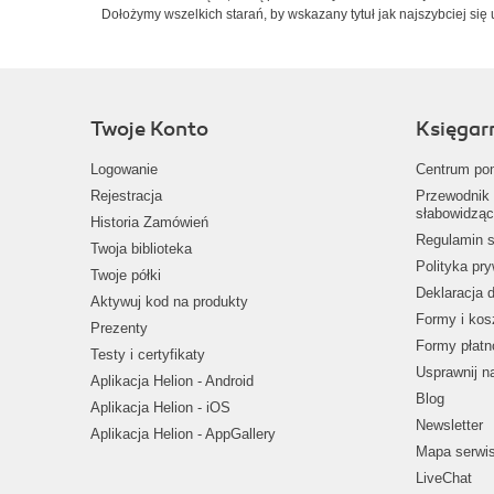
Dołożymy wszelkich starań, by wskazany tytuł jak najszybciej się 
Twoje Konto
Księgar
Logowanie
Centrum po
Rejestracja
Przewodnik 
słabowidząc
Historia Zamówień
Regulamin s
Twoja biblioteka
Polityka pr
Twoje półki
Deklaracja 
Aktywuj kod na produkty
Formy i kos
Prezenty
Formy płatn
Testy i certyfikaty
Usprawnij 
Aplikacja Helion - Android
Blog
Aplikacja Helion - iOS
Newsletter
Aplikacja Helion - AppGallery
Mapa serwi
LiveChat