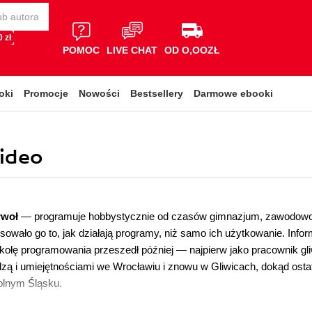
 zł
POMOC
LIVE CHAT
OD O,OOZŁ
oki
Promocje
Nowości
Bestsellery
Darmowe ebooki
video
rwoł
— programuje hobbystycznie od czasów gimnazjum, zawodowo 
esowało go to, jak działają programy, niż samo ich użytkowanie. Infor
ołę programowania przeszedł później — najpierw jako pracownik gliw
iedzą i umiejętnościami we Wrocławiu i znowu w Gliwicach, dokąd ost
olnym Śląsku.