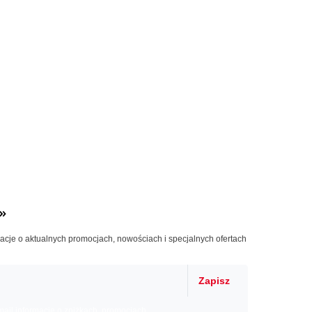
»
macje o aktualnych promocjach, nowościach i specjalnych ofertach
Zapisz
il informacje o zniżkach, promocjach