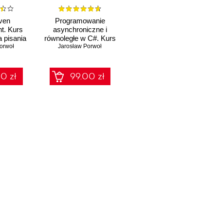
iven
Programowanie
t. Kurs
asynchroniczne i
a pisania
równoległe w C#. Kurs
go kodu
orwoł
video. Poziom
Jarosław Porwoł
podstawowy
0 zł
99.00 zł