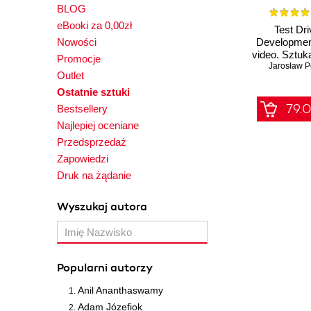
BLOG
eBooki za 0,00zł
Test Dr
Nowości
Developmen
video. Sztuk
Promocje
niezawodne
Jarosław P
Outlet
Ostatnie sztuki
79.0
Bestsellery
Najlepiej oceniane
Przedsprzedaż
Zapowiedzi
Druk na żądanie
Wyszukaj autora
Popularni autorzy
Anil Ananthaswamy
Adam Józefiok