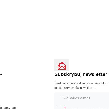
»
Subskrybuj newsletter 
Średnio raz w tygodniu dostaniesz infor
dla subskrybentów newslettera.
Daj nam znać.
*
Chcę otrzymywać na podany e-ma