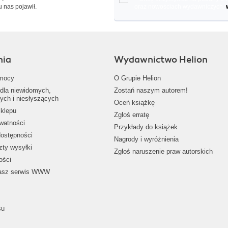
u nas pojawił.
oraz nowościach wydawniczych.
nia
Wydawnictwo Helion
mocy
O Grupie Helion
dla niewidomych,
Zostań naszym autorem!
ych i niesłyszących
Oceń książkę
klepu
Zgłoś erratę
ywatności
Przykłady do książek
dostępności
Nagrody i wyróżnienia
zty wysyłki
Zgłoś naruszenie praw autorskich
ości
nasz serwis WWW
su