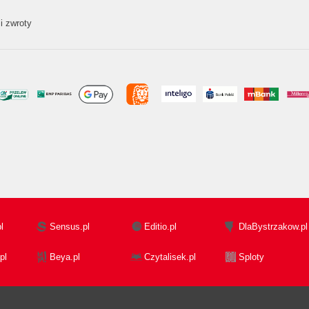
i zwroty
l
Sensus.pl
Editio.pl
DlaBystrzakow.pl
pl
Beya.pl
Czytalisek.pl
Sploty