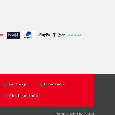
Bezdroza.pl
Ebookpoint.pl
Biblio.Ebookpoint.pl
Designed with ♥ by
Tonik.pl