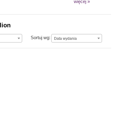
więcej »
lion
Data wydania
Sortuj wg:
Data wydania