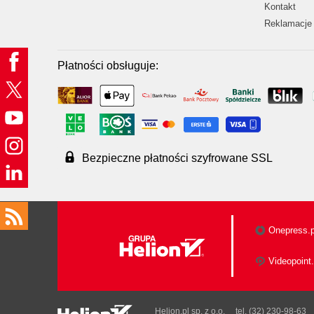
Kontakt
Reklamacje 
Płatności obsługuje:
Bezpieczne płatności szyfrowane SSL
Onepress.p
Videopoint.
Helion.pl sp. z o.o.
tel. (32) 230-98-63