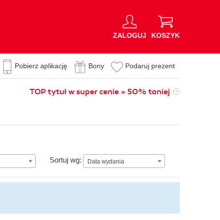
ZALOGUJ
KOSZYK
Pobierz aplikację
Bony
Podaruj prezent
TOP tytuł w super cenie » 50% taniej
Data wydania
Sortuj wg:
Data wydania