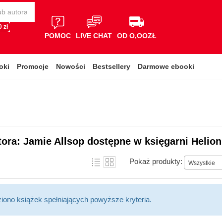
 zł
POMOC
LIVE CHAT
OD O,OOZŁ
oki
Promocje
Nowości
Bestsellery
Darmowe ebooki
tora: Jamie Allsop dostępne w księgarni Helion
Pokaż produkty:
Wszystkie
ziono książek spełniających powyższe kryteria.