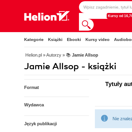
Kursy od 16,70
Kategorie
Książki
Ebooki
Kursy video
Audiobo
Helion.pl
» Autorzy
» 📚
Jamie Allsop
Jamie Allsop - książki
Tytuły au
Format
Wydawca
Nie znale
Język publikacji