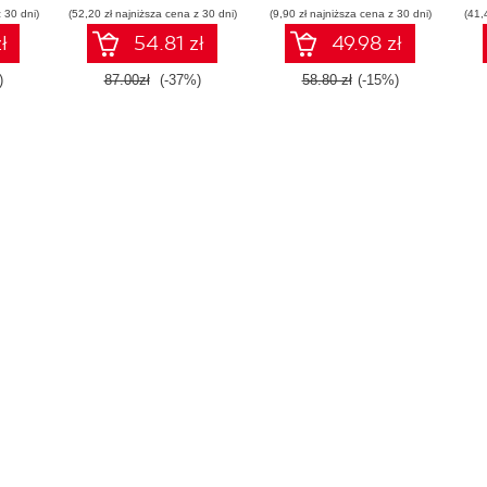
 30 dni)
(52,20 zł najniższa cena z 30 dni)
(9,90 zł najniższa cena z 30 dni)
(41,
ł
54.81 zł
49.98 zł
)
87.00zł
(-37%)
58.80 zł
(-15%)