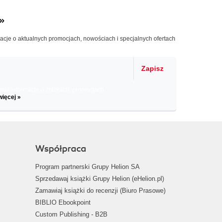
»
macje o aktualnych promocjach, nowościach i specjalnych ofertach
Zapisz
il informacje o zniżkach, promocjach
więcej »
Współpraca
Program partnerski Grupy Helion SA
Sprzedawaj książki Grupy Helion (eHelion.pl)
Zamawiaj książki do recenzji (Biuro Prasowe)
BIBLIO Ebookpoint
Custom Publishing - B2B