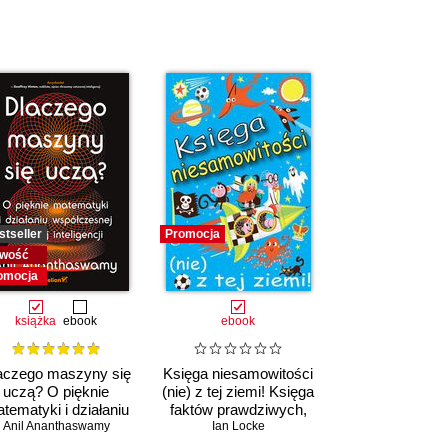
stseller
Promocja
wość
omocja
książka
ebook
ebook
aczego maszyny się
Księga niesamowitości
uczą? O pięknie
(nie) z tej ziemi! Księga
tematyki i działaniu
faktów prawdziwych,
ółczesnej sztucznej
Anil Ananthaswamy
choć niezwykłych
Ian Locke
inteligencji