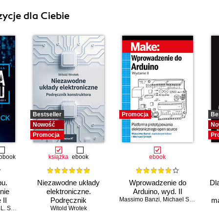
ycje dla Ciebie
Bestseller
Promocja
Be
Nowość
No
Promocja
Pr
obook
książka
ebook
ebook
pu.
Niezawodne układy
Wprowadzenie do
Dl
nie
elektroniczne.
Arduino, wyd. II
 II
Podręcznik
Massimo Banzi
,
Michael Shiloh
ma
 Simon
konstruktora
Witold Wrotek
wsp