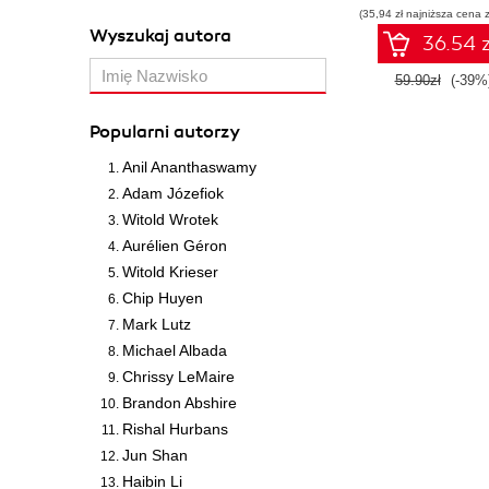
(35,94 zł najniższa cena z
Wyszukaj autora
36.54 z
59.90zł
(-39%
Popularni autorzy
Anil Ananthaswamy
Adam Józefiok
Witold Wrotek
Aurélien Géron
Witold Krieser
Chip Huyen
Mark Lutz
Michael Albada
Chrissy LeMaire
Brandon Abshire
Rishal Hurbans
Jun Shan
Haibin Li