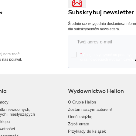
»
Subskrybuj newsletter 
Średnio raz w tygodniu dostaniesz infor
dla subskrybentów newslettera.
Daj nam znać.
*
Chcę otrzymywać na podany e-ma
u nas pojawił.
oraz nowościach wydawniczych.
nia
Wydawnictwo Helion
mocy
O Grupie Helion
dla niewidomych,
Zostań naszym autorem!
ych i niesłyszących
Oceń książkę
klepu
Zgłoś erratę
ywatności
Przykłady do książek