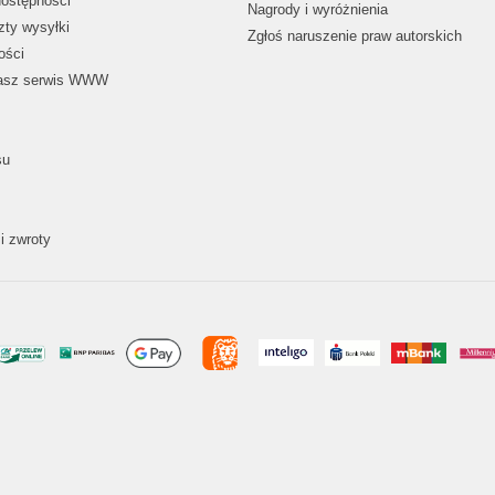
dostępności
Nagrody i wyróżnienia
zty wysyłki
Zgłoś naruszenie praw autorskich
ości
nasz serwis WWW
su
i zwroty