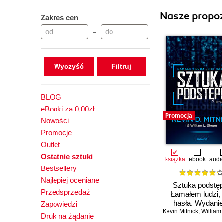
Nasze propoz
Zakres cen
–
Wyczyść
BLOG
eBooki za 0,00zł
Promocja
Nowości
Promocje
Outlet
Ostatnie sztuki
książka
ebook
audi
Bestsellery
Najlepiej oceniane
Sztuka podstę
Przedsprzedaż
Łamałem ludzi, 
hasła. Wydanie
Zapowiedzi
Kevin Mitnick
,
William L.
Druk na żądanie