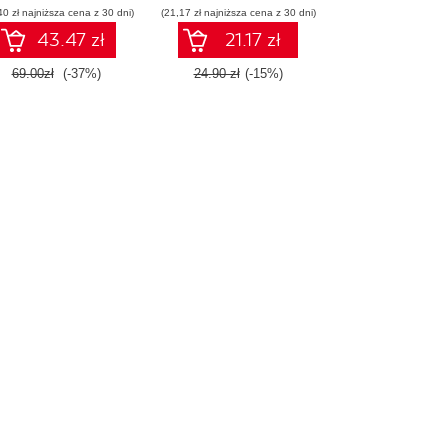
40 zł najniższa cena z 30 dni)
(21,17 zł najniższa cena z 30 dni)
43.47 zł
21.17 zł
69.00zł
(-37%)
24.90 zł
(-15%)